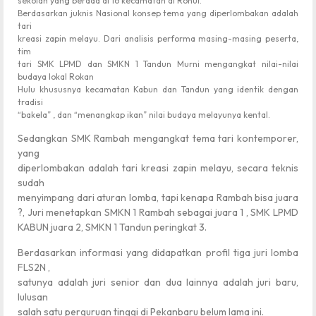
sekolah yang berada di 16 kecamatan di Rohul.
Berdasarkan juknis Nasional konsep tema yang diperlombakan adalah
tari
kreasi zapin melayu. Dari analisis performa masing-masing peserta,
tim
tari SMK LPMD dan SMKN 1 Tandun Murni mengangkat nilai-nilai
budaya lokal Rokan
Hulu khususnya kecamatan Kabun dan Tandun yang identik dengan
tradisi
“bakela” , dan “menangkap ikan” nilai budaya melayunya kental.
Sedangkan SMK Rambah mengangkat tema tari kontemporer,
yang
diperlombakan adalah tari kreasi zapin melayu, secara teknis
sudah
menyimpang dari aturan lomba, tapi kenapa Rambah bisa juara
?, Juri menetapkan SMKN 1 Rambah sebagai juara 1 , SMK LPMD
KABUN juara 2, SMKN 1 Tandun peringkat 3.
Berdasarkan informasi yang didapatkan profil tiga juri lomba
FLS2N ,
satunya adalah juri senior dan dua lainnya adalah juri baru,
lulusan
salah satu perguruan tinggi di Pekanbaru belum lama ini.