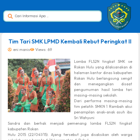
dibuat oleh rrdigital.id
Tim Tari SMK LPMD Kembali Rebut Peringkat II
eni manis
Views: 69
Lomba FLS2N tingkat SMK se
Rokan Hulu yang dilaksanakan di
halaman kantor dinas kabupaten
Rokan Hulu berlangsung sengit
dan menegangkan disaat
pengumuman hasil lomba tari
masing-masing sekolah.
Dari performa masing-masing
tim pelatih SMKN 1 Rambah akui
penampilan anak-anak asuh ibu
Sri Wahyuni
Sandra dan berhak menjadi pemenang lomba FLS2N tingkat
kabupaten Rokan
Hulu 2015 (22/041/15
). Ajang tersebut juga disaksikan oleh warga