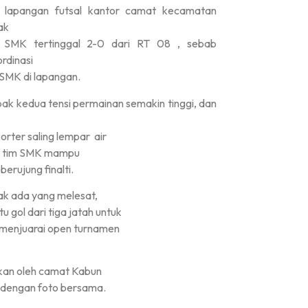
di lapangan futsal kantor camat kecamatan
ak
 SMK tertinggal 2-0 dari RT 08 , sebab
rdinasi
SMK di lapangan.
k kedua tensi permainan semakin tinggi, dan
rter saling lempar air
nan tim SMK mampu
erujung finalti.
ak ada yang melesat,
gol dari tiga jatah untuk
menjuarai open turnamen
kan oleh camat Kabun
i dengan foto bersama.