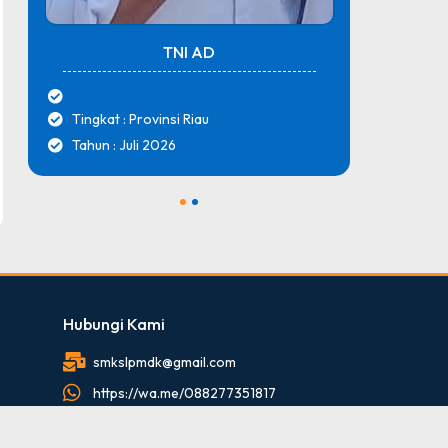
TNI AD
Tingkat : Provinsi Riau
Tingk
Tahun : Juli 2026
Tahun
1
2
Hubungi Kami
smkslpmdk@gmail.com
https://wa.me/088277351817
088277351817