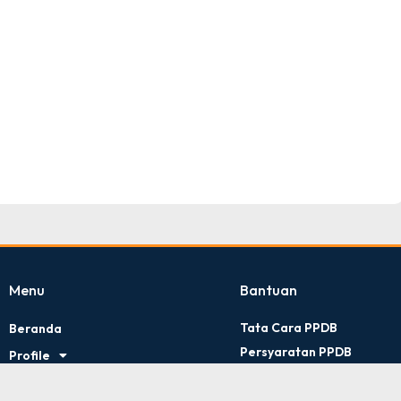
TNI AD
Tingkat : Provinsi Riau
Tahun : Juli 2026
Menu
Bantuan
Tata Cara PPDB
Beranda
Persyaratan PPDB
Profile
Kontak Kami
Artikel
Kebijakan Privasi