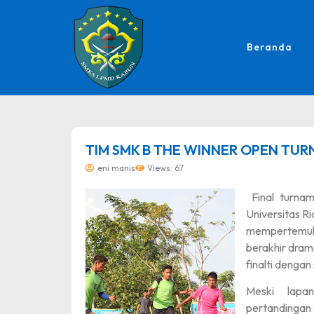
Beranda
dibuat oleh rrdigital.id
TIM SMK B THE WINNER OPEN TUR
eni manis
Views: 67
Final turnam
Universitas Ri
mempertem
berakhir dram
finalti dengan 
Meski lapa
pertandingan