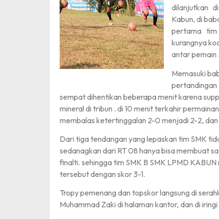
dilanjutkan 
Kabun, di bab
pertama tim
kurangnya koo
antar pemain 
Memasuki baba
pertandingan
sempat dihentikan beberapa menit karena suppo
mineral di tribun . di 10 menit terkahir permai
membalas ketertinggalan 2-0 menjadi 2-2, dan b
Dari tiga tendangan yang lepaskan tim SMK tid
sedanagkan dari RT 08 hanya bisa membuat satu 
finalti. sehingga tim SMK B SMK LPMD KABUN 
tersebut dengan skor 3-1.
Tropy pemenang dan topskor langsung di serah
Muhammad Zaki di halaman kantor, dan di iring