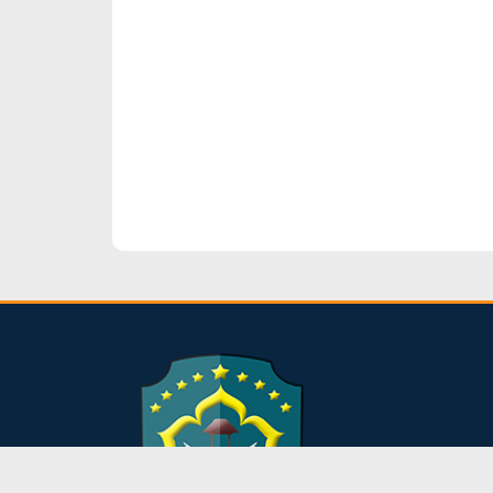
dibuat oleh rrdigital.id