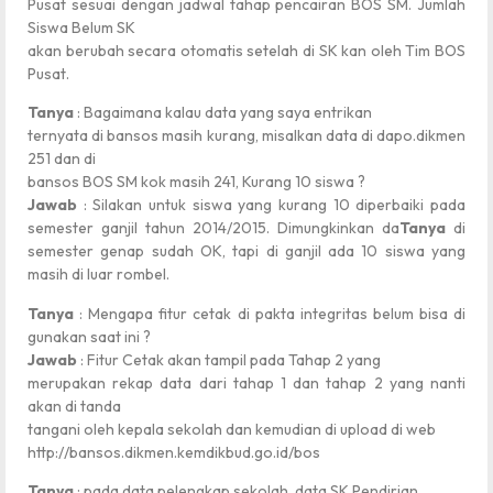
Pusat sesuai dengan jadwal tahap pencairan BOS SM. Jumlah
Siswa Belum SK
akan berubah secara otomatis setelah di SK kan oleh Tim BOS
Pusat.
Tanya
: Bagaimana kalau data yang saya entrikan
ternyata di bansos masih kurang, misalkan data di dapo.dikmen
251 dan di
bansos BOS SM kok masih 241, Kurang 10 siswa ?
Jawab
: Silakan untuk siswa yang kurang 10 diperbaiki pada
semester ganjil tahun 2014/2015. Dimungkinkan da
Tanya
di
semester genap sudah OK, tapi di ganjil ada 10 siswa yang
masih di luar rombel.
Tanya
: Mengapa fitur cetak di pakta integritas belum bisa di
gunakan saat ini ?
Jawab
: Fitur Cetak akan tampil pada Tahap 2 yang
merupakan rekap data dari tahap 1 dan tahap 2 yang nanti
akan di tanda
tangani oleh kepala sekolah dan kemudian di upload di web
http://bansos.dikmen.kemdikbud.go.id/bos
Tanya
: pada data pelengkap sekolah, data SK Pendirian