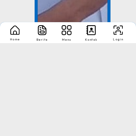
Home
Login
Berita
Menu
Kontak
TNI AD
Tingkat : Provinsi Riau
Tahun : Juli 2026
1
2
Nikmati Cara Mudah dan Menyenangkan Ketika Membaca Buku, Update
Informasi Sekolah Hanya Dalam Genggaman