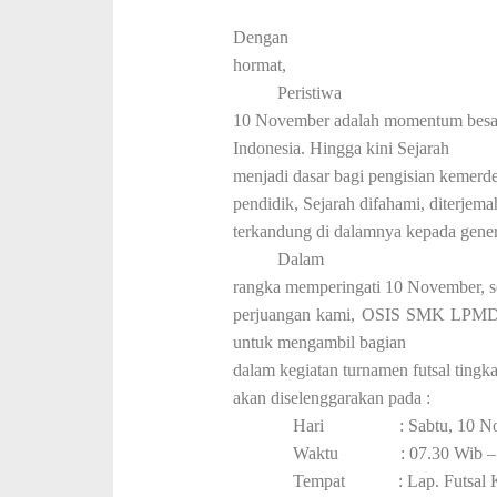
Temp
Dengan
hormat,
Peristiwa
10 November adalah momentum besar
Indonesia. Hingga kini Sejarah
menjadi dasar bagi pengisian kemer
pendidik, Sejarah difahami, diterjema
terkandung di dalamnya kepada gener
Dalam
rangka memperingati 10 November, s
perjuangan kami, OSIS SMK
L
P
MD
untuk mengambil bagian
dalam kegiatan turnamen futsal tin
akan diselenggarakan pada :
Hari : Sabtu, 10 Nov
Waktu : 07.30 Wib – S
Tempat : Lap. Futsal K