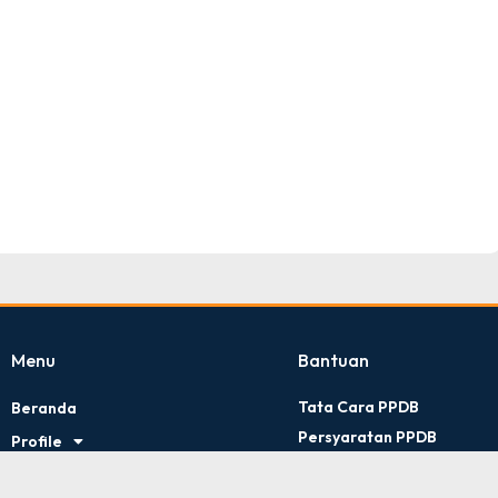
TNI AD
Tingkat : Provinsi Riau
Tahun : Juli 2026
Menu
Bantuan
Tata Cara PPDB
Beranda
Persyaratan PPDB
Profile
Kontak Kami
Artikel
Kebijakan Privasi