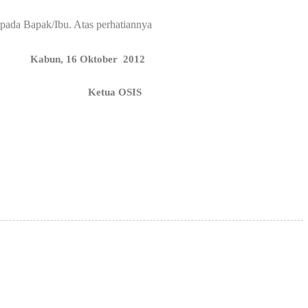
pada Bapak/Ibu. Atas perhatiannya
Pengumuman
Kabun, 16 Oktober 2012
#
bun Ketua OSIS
d.I
Hasil LKBB 2026 Tingkat SD Se Ke...