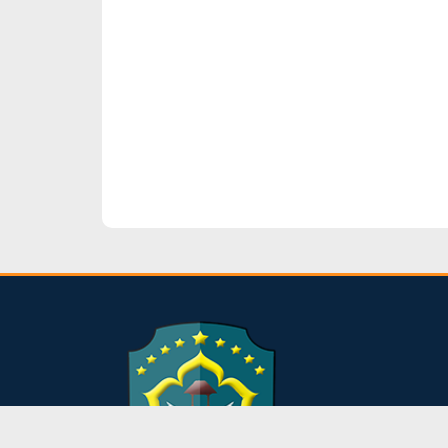
dibuat oleh rrdigital.id