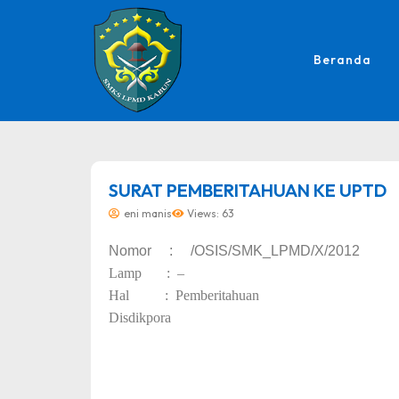
Beranda
dibuat oleh rrdigital.id
SURAT PEMBERITAHUAN KE UPTD
eni manis
Views: 63
Nomor :
/
OSIS/
S
MK
_L
P
MD/X/201
2
Lamp :
–
Kepa
Hal :
Pemberitahu
Disdikpora