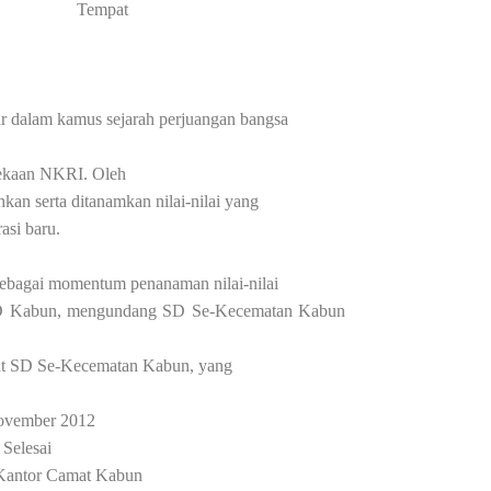
at
 dalam kamus sejarah perjuangan bangsa
dekaan NKRI. Oleh
hkan serta ditanamkan nilai-nilai yang
asi baru.
ebagai momentum penanaman nilai-nilai
 Kabun
,
mengundang SD Se-Kecematan Kabun
gkat SD Se-Kecematan Kabun
,
yang
ember 2012
elesai
antor Camat Kabun