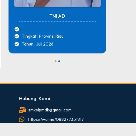
TNI AD
Tingkat : Provinsi Riau
Tingk
Tahun : Juli 2026
Tahun
1
2
Hubungi Kami
smkslpmdk@gmail.com
https://wa.me/088277351817
088277351817