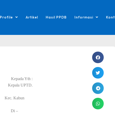
Profile
Artikel
Hasil PPDB
Informasi
Kont
da
Yth :
an
K
epala UPTD.
Kec. Kabun
Di –