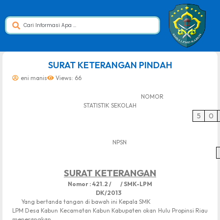
dibuat oleh rrdigital.id
SURAT KETERANGAN PINDAH
eni manis
Views: 66
NOMOR
STATISTIK SEKOLAH
5
0
NPSN
SURAT KETERANGAN
Nomor : 421.2 / / SMK-LPM
DK/2013
Yang bertanda tangan di bawah ini Kepala SMK
LPM Desa Kabun Kecamatan Kabun Kabupaten okan Hulu Propinsi Riau
menerangkan