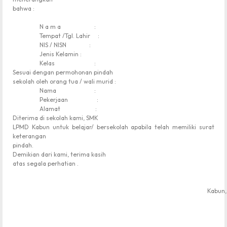
bahwa :
N a m a :
Tempat /Tgl. Lahir :
NIS / NISN :
Jenis Kelamin :
Kelas :
Sesuai dengan permohonan pindah
sekolah oleh orang tua / wali murid :
Nama :
Pekerjaan :
Alamat :
Diterima di sekolah kami, SMK
LPMD Kabun untuk belajar/ bersekolah apabila telah memiliki surat
keterangan
pindah.
Demikian dari kami, terima kasih
atas segala perhatian .
Kabun