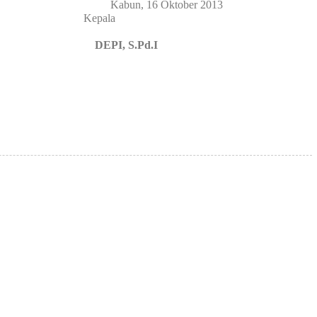
Kabun, 16 Oktober 2013
la
Pengumuman
DEPI, S.Pd.I
#
Hasil LKBB 2026 Tingkat SD Se Ke...