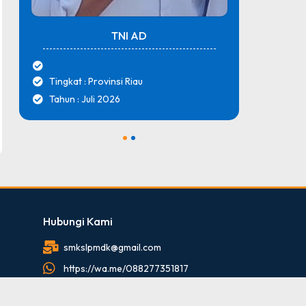
TNI AD
Tingkat : Provinsi Riau
Tingk
Tahun : Juli 2026
Tahun
1
2
Hubungi Kami
smkslpmdk@gmail.com
https://wa.me/088277351817
088277351817