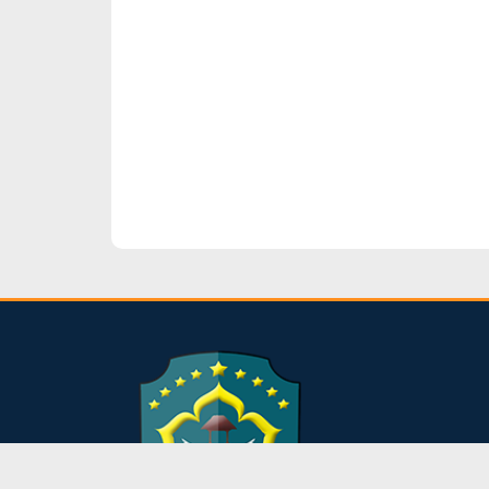
dibuat oleh rrdigital.id