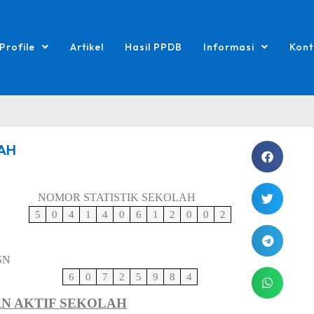
Profile
Artikel
Hasil PPDB
Informasi
Kont
AH
NOMOR STATISTIK SEKOLAH
5
0
4
1
4
0
6
1
2
0
0
2
SN
6
0
7
2
5
9
8
4
N AKTIF SEKOLAH