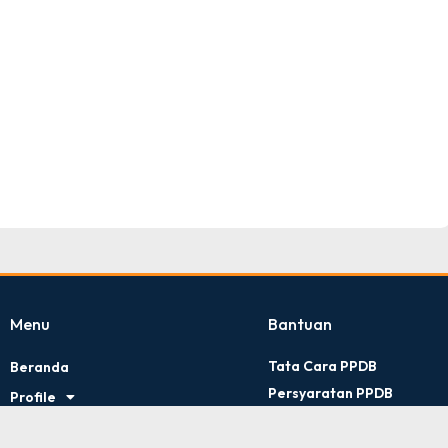
TNI AD
Tingkat : Provinsi Riau
Tahun : Juli 2026
Menu
Bantuan
Tata Cara PPDB
Beranda
Persyaratan PPDB
Profile
Kontak Kami
Artikel
Kebijakan Privasi