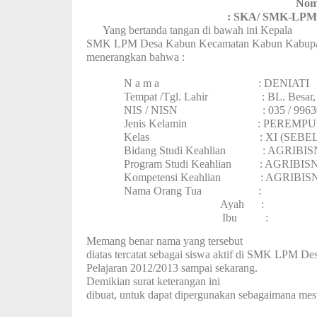
Nom
: SKA/ SMK-L
Yang bertanda tangan di bawah ini Kepala
SMK LPM Desa Kabun Kecamatan Kabun Kabupate
menerangkan bahwa :
N a m a : DENIATI
Tempat /Tgl. Lahir : BL. Besar, 2
NIS / NISN : 035 / 99630
Jenis Kelamin : PEREMPU
Kelas : XI (SEBELA
Bidang Studi Keahlian : AGRIB
Program Studi Keahlian : AGRIB
Kompetensi Keahlian : AGRIBI
Nama Orang Tua :
Ayah :
Ibu :
Memang benar nama yang tersebut
diatas tercatat sebagai siswa aktif di SMK LPM De
Pelajaran 2012/2013 sampai sekarang.
Demikian surat keterangan ini
dibuat, untuk dapat dipergunakan sebagaimana mes