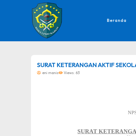
Beranda
dibuat oleh rrdigital.id
SURAT KETERANGAN AKTIF SEKOL
eni manis
Views: 63
NP
SURAT KETERANGA