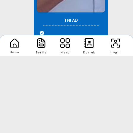
TNI AD
Tingkat : Provinsi Riau
Tahun : Juli 2026
Home
Login
Berita
Menu
Kontak
1
2
Nikmati Cara Mudah dan Menyenangkan Ketika Membaca Buku, Update
Informasi Sekolah Hanya Dalam Genggaman
Copyright © 2026