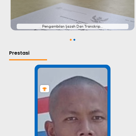
#
Pengambilan Ijazah Dan Transkrip...
1
2
Prestasi