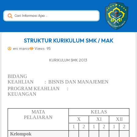
dibuat oleh rrdigital.id
STRUKTUR KURIKULUM SMK / MAK
eni manis
Views: 95
KURIKULUM SMK 2013
BIDANG
KEAHLIAN
:
BISNIS DAN MANAJEMEN
PROGRAM KEAHLIAN
:
KEUANGAN
MATA
KELAS
PELAJARAN
X
XI
XII
1
2
1
2
1
2
Kelompok