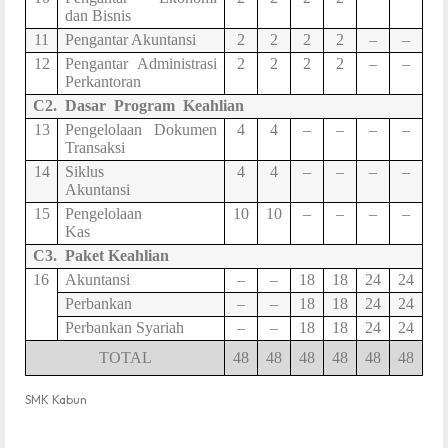
dan Bisnis
11
Pengantar Akuntansi
2
2
2
2
–
–
12
Pengantar Administrasi
2
2
2
2
–
–
Perkantoran
C2.
Dasar
Program
Keahlian
13
Pengelolaan Dokumen
4
4
–
–
–
–
Transaksi
14
Siklus
4
4
–
–
–
–
Akuntansi
15
Pengelolaan
10
10
–
–
–
–
Kas
C3.
Paket Keahlian
1
6
Akuntansi
–
–
18
18
24
24
Perbankan
–
–
18
18
24
24
Perbankan Syariah
–
–
18
18
24
24
TOTAL
48
48
48
48
48
48
SMK Kabun