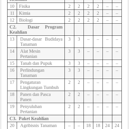
10
Fisika
2
2
2
2
–
–
11
Kimia
2
2
2
2
–
–
12
Biologi
2
2
2
2
–
–
C2
.
Dasar Program
Keahlian
13
Dasar-dasar Budidaya
3
3
–
–
–
–
Tanaman
14
Alat Mesin
3
3
–
–
–
–
Pertanian
15
Tanah dan Pupuk
3
3
–
–
–
–
16
Perlindungan
3
3
–
–
–
–
Tanaman
17
Pengaturan
2
2
–
–
–
–
Lingkungan Tumbuh
18
Panen dan Pasca
2
2
–
–
–
–
Panen
19
Penyuluhan
2
2
–
–
–
–
Pertanian
C3
.
Paket Keahlian
20
Agribisnis Tanaman
–
–
18
18
24
24