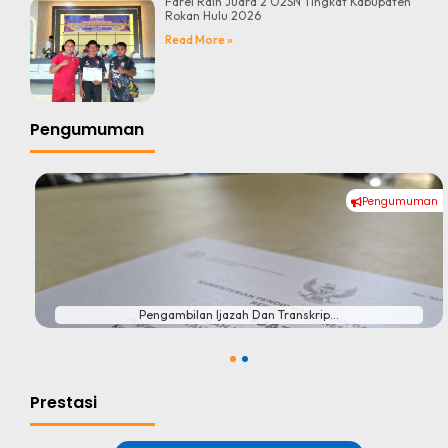
Farel Raih Juara 2 O2SN Tingkat Kabupaten
Rokan Hulu 2026
Read More »
Pengumuman
Pengumuman
#
Pengambilan Ijazah Dan Transkrip...
1
2
Prestasi