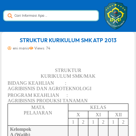
dibuat oleh rrdigital.id
STRUKTUR KURIKULUM SMK ATP 2013
eni manis
Views: 74
STRUKTUR
KURIKULUM SMK/MAK
BIDANG KEAHLIAN
:
AGRIBISNIS DAN AGROTEKNOLOGI
PROGRAM KEAHLIAN
:
AGRIBISNIS PRODUKSI TANAMAN
MATA
KELAS
PELAJARAN
X
XI
XII
1
2
1
2
1
2
Kelompok
A (Wajib)