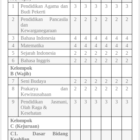
1
Pendidikan Agama dan
3
3
3
3
3
3
Budi Pekerti
2
Pendidikan Pancasila
2
2
2
2
2
2
dan
Kewarganegaraan
3
Bahasa Indonesia
4
4
4
4
4
4
4
Matematika
4
4
4
4
4
4
5
Sejarah Indonesia
2
2
2
2
2
2
6
Bahasa Inggris
2
2
2
2
2
2
Kelompok
B (Wajib)
7
Seni Budaya
2
2
2
2
2
2
8
Prakarya dan
2
2
2
2
2
2
Kewirausahaan
9
Pendidikan Jasmani,
3
3
3
3
3
3
Olah Raga &
Kesehatan
Kelompok
C
(Kejuruan)
C1
.
Dasar Bidang
Keahlian