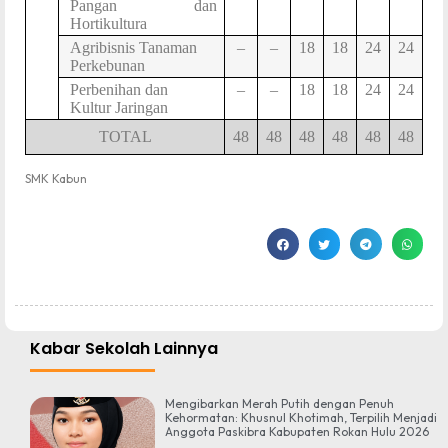
Pangan dan
Hortikultura
Agribisnis Tanaman
–
–
18
18
24
24
Perkebunan
Perbenihan dan
–
–
18
18
24
24
Kultur Jaringan
TOTAL
48
48
48
48
48
48
SMK Kabun
Kabar Sekolah Lainnya
Mengibarkan Merah Putih dengan Penuh
Kehormatan: Khusnul Khotimah, Terpilih Menjadi
Anggota Paskibra Kabupaten Rokan Hulu 2026