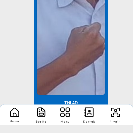
TNI AD
Home
Login
Berita
Menu
Kontak
Tingkat : Provinsi Riau
Tahun : Juli 2026