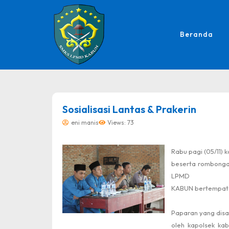
Beranda
dibuat oleh rrdigital.id
Sosialisasi Lantas & Prakerin
eni manis
Views: 73
Rabu pagi (05/11) 
beserta rombongan 
LPMD
KABUN bertempat d
Paparan yang dis
oleh kapolsek ka