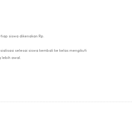
Pengumuman
tiap siswa dikenakan Rp.
#
alisasi selesai siswa kembali ke kelas mengikuti
 lebih awal.
Hasil LKBB 2026 Tingkat SD Se Ke...