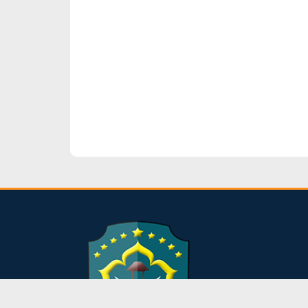
dibuat oleh rrdigital.id