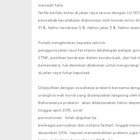
menaati tata
tertib berlalu lintas di jalan raya sesuai dengan UU N
penyebab kecelakaan didominasi oleh human error a
91 %, faktor kendraan 5 %, faktor jalan 3 %, faktor ala
Polsek menghimbau kepada seluruh
pengguna jalan raya terutama dikalangan pelajar gun
STNK, pastikan kendraan dalam kondisi baik, dan hal-h
berkendara, hal demikian dilakukan untuk mengurangi 
di jalan raya tutup kapolsek.
Dilanjutkan dengan sosialiasai prakerin bersama den
orangtua wali murid yang disampaikan langsung oleh ke
Bahwasanya prakerin
akan dilaksanakan tahun depan
hinggai april 2015, surat
permohonan
telah diajukan ke
berbagai perusahan dan instansi terkait, tinggal me
desember 2014 . kepsek menambahkan prakerin juga 