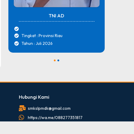
TNI AD
Tingkat : Provinsi Riau
Tingk
Tahun : Juli 2026
Tahun
1
2
Hubungi Kami
smkslpmdk@gmail.com
https://wa.me/088277351817
088277351817