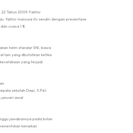
O. 22 Tahun 2009. Faktor
tau
faktor manusia itu sendiri dengan presentase
m dan cuaca 1 %.
akan helm standar SNI, bawa
al lain yang dbutuhkan ketika
kecelakaan yang terjadi
gan
pala sekolah Depi, S.Pd.I.
 januari awal
nunggu jawabannya pada bulan
menentukan kenaikan