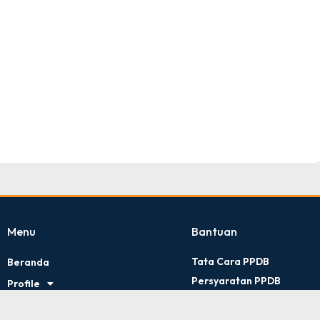
TNI AD
Tingkat : Provinsi Riau
Tahun : Juli 2026
Menu
Bantuan
Tata Cara PPDB
Beranda
Persyaratan PPDB
Profile
Kontak Kami
Artikel
Kebijakan Privasi