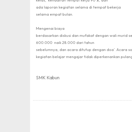
kelas,
kehadiran tempat kerja 90 %, dan
ada laporan kegiatan selama di tempat bekerja
selama empat bulan.
Mengenai biaya
berdasarkan diskusi dan mufakat dengan wali murid se
600.000
naik 28.000 dari tahun
sebelumnya, dan acara ditutup dengan doa’. Acara sosi
kegiatan belajar mengajar tidak diperkenankan pulang
SMK Kabun