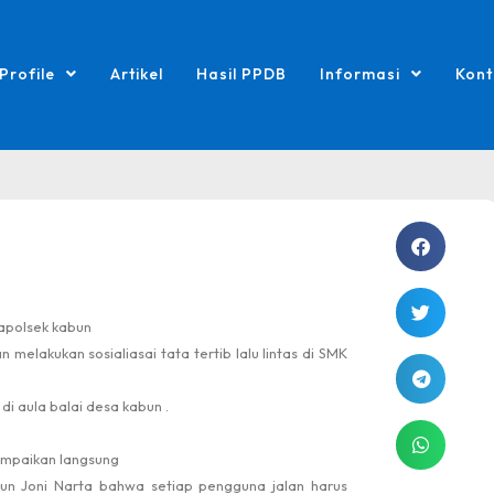
Profile
Artikel
Hasil PPDB
Informasi
Kont
kapolsek kabun
melakukan sosialiasai tata tertib lalu lintas di SMK
i aula balai desa kabun .
ampaikan langsung
bun Joni Narta bahwa setiap pengguna jalan harus