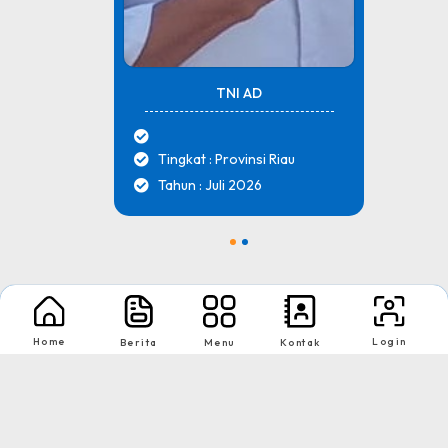
TNI AD
Tingkat : Provinsi Riau
Tahun : Juli 2026
1
2
Nikmati Cara Mudah dan Menyenangkan Ketika Membaca Buku, Update
Informasi Sekolah Hanya Dalam Genggaman
Home
Login
Berita
Menu
Kontak