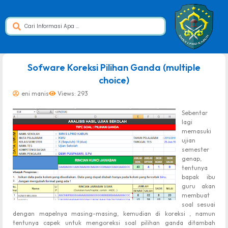
dibuat oleh rrdigital.id
Sofware Koreksi Pilihan Ganda (multiple
choice)
eni manis
Views: 293
Sebentar
lagi
memasuki
ujian
semester
genap,
tentunya
bapak ibu
guru akan
membuat
soal sesuai
dengan mapelnya masing-masing, kemudian di koreksi , namun
tentunya capek untuk mengoreksi soal pilihan ganda ditambah