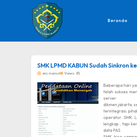
Beranda
dibuat oleh rrdigital.id
SMK LPMD KABUN Sudah Sinkron ke
eni manis
Views: 85
Beberapa hari ya
telah sukses men
server
dikmen jakarta, 
terintegrasi. piha
operator SMK L
lengkap , tapi k
data PAS
SMK bisa sampai