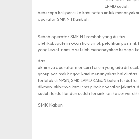
LPMD sudah
beberapa kali pergi ke kabupaten untuk menanyaka
operator SMK N 1 Rambah .
Sebab operator SMK N 1 rambah yang di utus
oleh kabupaten rokan hulu untuk pelatihan pas smk 
yang lewat. namun setelah menanayakan kenapa tidak 
dan
akhirnya operator mencari forum yang ada di fac
group pas smk bogor. kami menanyakan hal di atas
terletak di NPSN, SMK LPMD KABUN belum terdaftar 
dikmen. akhirnya kami sms pihak operator jakarta. d
sudah terdaftar.dan sudah tersinkron ke server dik
SMK Kabun