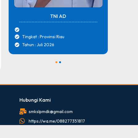
TNI AD
Tingkat : Provinsi Riau
Tingk
Tahun : Juli 2026
Tahun
1
2
Hubungi Kami
smkslpmdk@gmail.com
https://wa.me/088277351817
088277351817