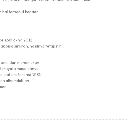
n hal tersebut kepada
ke solo akhir 2012
bisa sinkron, hasilnya tetap nihil.
ebook. dan menemukan
. ternyata masalahnya
di data referensi NPSN
an alhamdulillah
men.