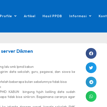
Profile
Artikel
Hasil PPDB
Informasi
Kont
 server Dikmen
ng lalu smk lpmd kabun
girim data sekolah, guru, pegawai, dan siswa ke
setelah beberapa bulan sebelumnya tidak bisa
k
PMD KABUN bingung tujuh keliling data sudah
enapa tidak bisa sinkron. Bagaimana caranya agar
 ke jakarta dengan cepat. kepala sekolah SMK