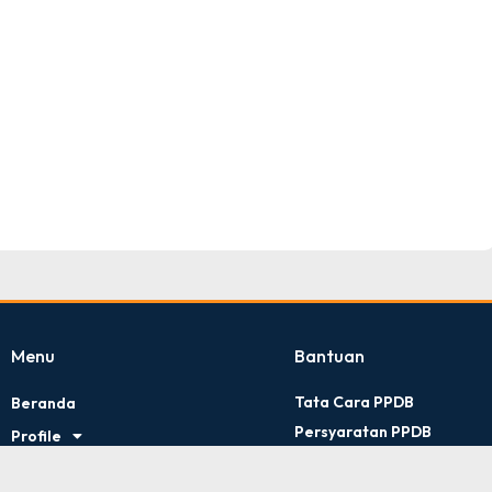
TNI AD
Tingkat : Provinsi Riau
Tahun : Juli 2026
Menu
Bantuan
Tata Cara PPDB
Beranda
Persyaratan PPDB
Profile
Kontak Kami
Artikel
Kebijakan Privasi