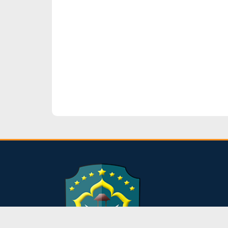
dibuat oleh rrdigital.id