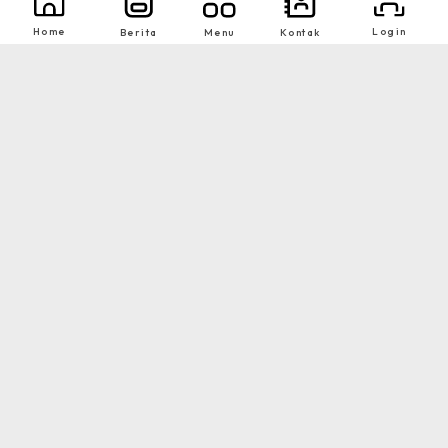
Home
Login
Berita
Menu
Kontak
1
2
Nikmati Cara Mudah dan Menyenangkan Ketika Membaca Buku, Update
Informasi Sekolah Hanya Dalam Genggaman
Copyright © 2026