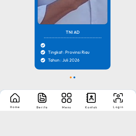
TNI AD
Tingkat : Provinsi Riau
Tahun : Juli 2026
1
2
Nikmati Cara Mudah dan Menyenangkan Ketika Membaca Buku, Update
Informasi Sekolah Hanya Dalam Genggaman
Home
Login
Berita
Menu
Kontak