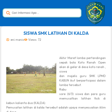
dibuat oleh rrdigital.id
SISWA SMK LATIHAN DI KALDA
eni manis
Views: 72
Akhir Maret lomba pertandingan
sepak bola Koto Ranah Open
akan di gelar di desa koto ranah ,
siswa
dan majelis guru SMK LPMD
KABUN ikut berpartisipasi dalam
lomba tersebut.
Rabu
sore (6/3) siswa dan para guru
memusatkan latihan fisik di
kebun kalianta dua (KALDA).
Pemusatan latihan di kalda tersebut adalah upaya menyesuaikan iklim
di desa