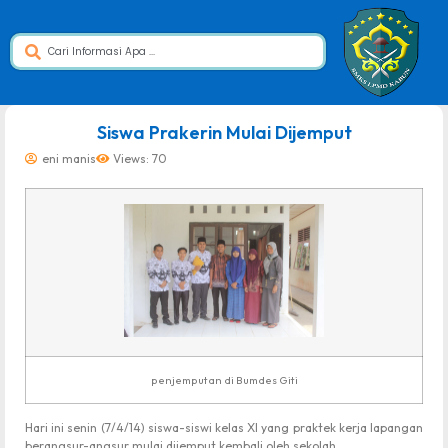
dibuat oleh rrdigital.id
Siswa Prakerin Mulai Dijemput
eni manis
Views: 70
penjemputan di Bumdes Giti
Hari ini senin (7/4/14) siswa-siswi kelas XI yang praktek kerja lapangan
berangsur-angsur mulai dijemput kembali oleh sekolah.