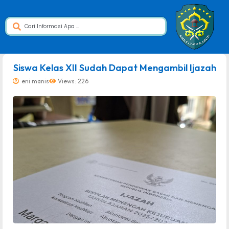
dibuat oleh rrdigital.id
Siswa Kelas XII Sudah Dapat Mengambil Ijazah
eni manis
Views: 226