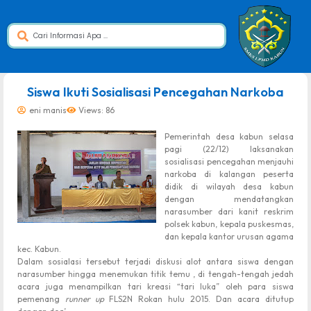
dibuat oleh rrdigital.id
Siswa Ikuti Sosialisasi Pencegahan Narkoba
eni manis
Views: 86
Pemerintah desa kabun selasa
pagi (22/12) laksanakan
sosialisasi pencegahan menjauhi
narkoba di kalangan peserta
didik di wilayah desa kabun
dengan mendatangkan
narasumber dari kanit reskrim
polsek kabun, kepala puskesmas,
dan kepala kantor urusan agama
kec. Kabun.
Dalam sosialasi tersebut terjadi diskusi alot antara siswa dengan
narasumber hingga menemukan titik temu , di tengah-tengah jedah
acara juga menampilkan tari kreasi “tari luka” oleh para siswa
pemenang
runner up
FLS2N Rokan hulu 2015. Dan acara ditutup