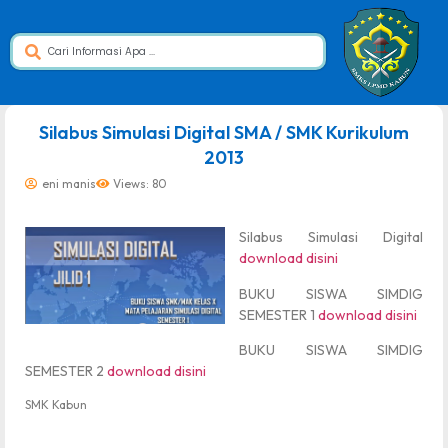
dibuat oleh rrdigital.id
Silabus Simulasi Digital SMA / SMK Kurikulum
2013
eni manis
Views: 80
Silabus Simulasi Digital
download disini
BUKU SISWA SIMDIG
SEMESTER 1
download disini
BUKU SISWA SIMDIG
SEMESTER 2
download disini
SMK Kabun