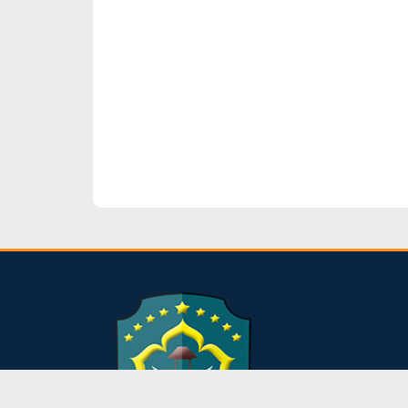
dibuat oleh rrdigital.id