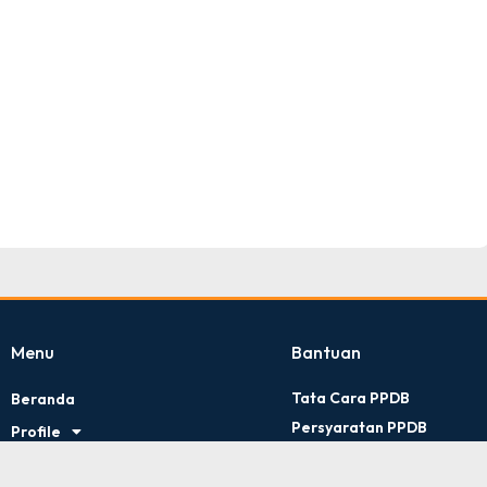
TNI AD
Tingkat : Provinsi Riau
Tahun : Juli 2026
Menu
Bantuan
Tata Cara PPDB
Beranda
Persyaratan PPDB
Profile
Kontak Kami
Artikel
Kebijakan Privasi