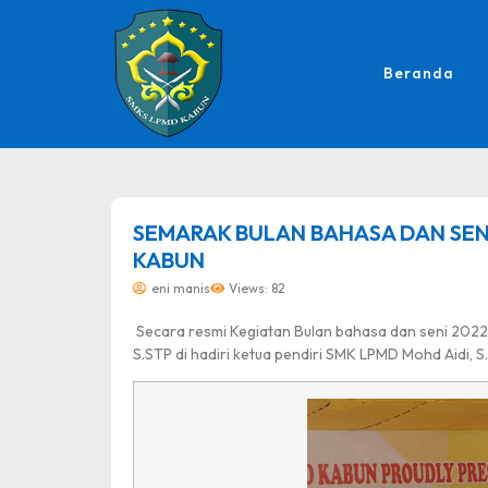
Beranda
dibuat oleh rrdigital.id
SEMARAK BULAN BAHASA DAN SENI
KABUN
eni manis
Views: 82
Secara resmi Kegiatan Bulan bahasa dan seni 2022
S.STP di hadiri ketua pendiri SMK LPMD Mohd Aidi, 