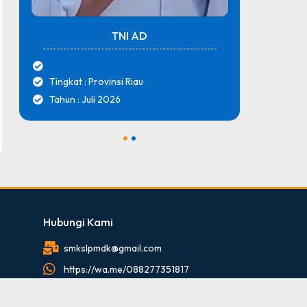
TNI AD
Tingkat : Provinsi Riau
Tingk
Tahun : Juli 2026
Tahun
1
2
Hubungi Kami
smkslpmdk@gmail.com
https://wa.me/088277351817
088277351817