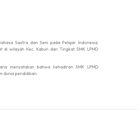
Pengumuman
#
Bahasa Sastra dan Seni pada Pelajar Indonesia.
at di wilayah Kec. Kabun dan Tingkat SMK LPMD
Hasil LKBB 2026 Tingkat SD Se Ke...
hana menyatakan bahwa kehadiran SMK LPMD
m dunia pendidikan.