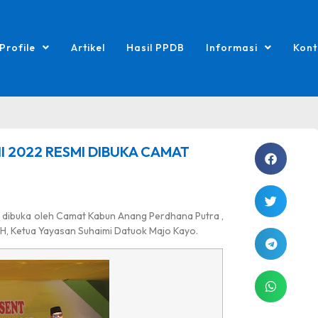
Profile
Artikel
Hasil PPDB
Informasi
Kont
 2022 RESMI DIBUKA CAMAT
 dibuka oleh Camat Kabun Anang Perdhana Putra ,
S.H, Ketua Yayasan Suhaimi Datuok Majo Kayo.