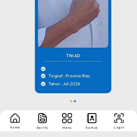
TNI AD
Tingkat : Provinsi Riau
Tahun : Juli 2026
1
2
Nikmati Cara Mudah dan Menyenangkan Ketika Membaca Buku, Update
Informasi Sekolah Hanya Dalam Genggaman
Home
Login
Berita
Menu
Kontak