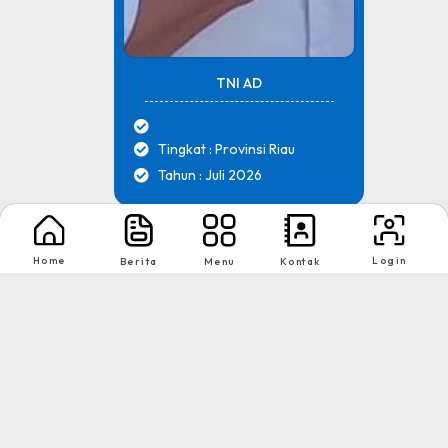
TNI AD
Tingkat : Provinsi Riau
Tahun : Juli 2026
1
2
Home
Login
Berita
Menu
Kontak
Nikmati Cara Mudah dan Menyenangkan Ketika Membaca Buku, Update
Informasi Sekolah Hanya Dalam Genggaman
Copyright © 2026