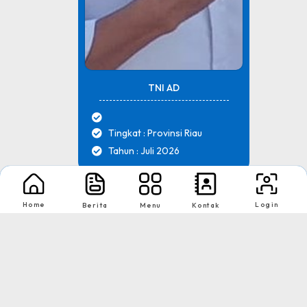
TNI AD
Tingkat : Provinsi Riau
Tahun : Juli 2026
1
2
Home
Login
Berita
Menu
Kontak
Nikmati Cara Mudah dan Menyenangkan Ketika Membaca Buku, Update
Informasi Sekolah Hanya Dalam Genggaman