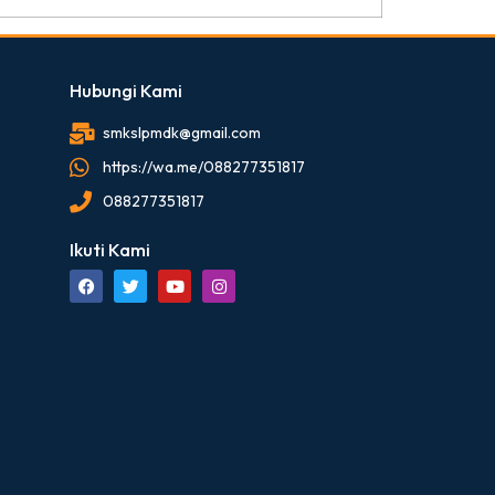
Hubungi Kami
smkslpmdk@gmail.com
https://wa.me/088277351817
088277351817
Ikuti Kami