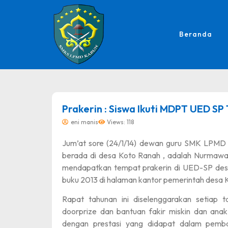
Beranda
dibuat oleh rrdigital.id
Prakerin : Siswa Ikuti MDPT UED SP
eni manis
Views: 118
Jum’at sore (24/1/14) dewan guru SMK LPMD 
berada di desa Koto Ranah , adalah Nurmawat
mendapatkan tempat prakerin di UED-SP desa
buku 2013 di halaman kantor pemerintah desa 
Rapat tahunan ini diselenggarakan setiap 
doorprize dan bantuan fakir miskin dan anak
dengan prestasi yang didapat dalam pemb