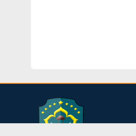
dibuat oleh rrdigital.id