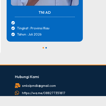
TNI AD
Tingkat : Provinsi Riau
Tingk
Tahun : Juli 2026
Tahun
1
2
Hubungi Kami
smkslpmdk@gmail.com
https://wa.me/088277351817
088277351817