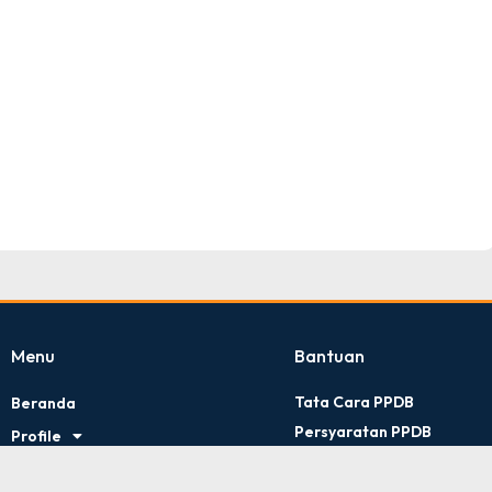
TNI AD
Tingkat : Provinsi Riau
Tahun : Juli 2026
Menu
Bantuan
Tata Cara PPDB
Beranda
Persyaratan PPDB
Profile
Kontak Kami
Artikel
Kebijakan Privasi