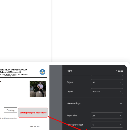
g Tua / Wali*
tiaro waruwu )