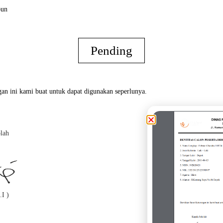
bun
Pending
an ini kami buat untuk dapat digunakan seperlunya.
lah
Oran
.I )
( Ga