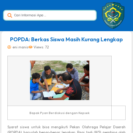
dibuat oleh rrdigital.id
POPDA: Berkas Siswa Masih Kurang Lengkap
eni manis
Views: 72
Bapak Pyan Berdiskusi dengan Kepsek
Syarat siswa untuk bisa mengikuti Pekan Olahraga Pelajar Daerah
(POPDA) haruslah benar-benar lengkap. Pagi tadi (8/5) pembina olah