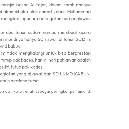
 masjid besar Al-fajar, dalam sambutannya
ini akan dibuka oleh camat kabun Muhammad
t mengikuti upacara peringatan hari pahlawan
mur dua tahun sudah mampu membuat acara
ri muridnya hanya 50 siswa , di tahun 2013 ini
lpmd kabun.
 tidak menghalangi untuk bisa berprestasi
tutup pak kades, hari ini hari pahlawan adalah
itif, tutup pak kades.
egiatan yang di awali dari SD LKMD KABUN,
 kabun perdana futsal.
n dari koto ranah sebagai peringkat pertama, di