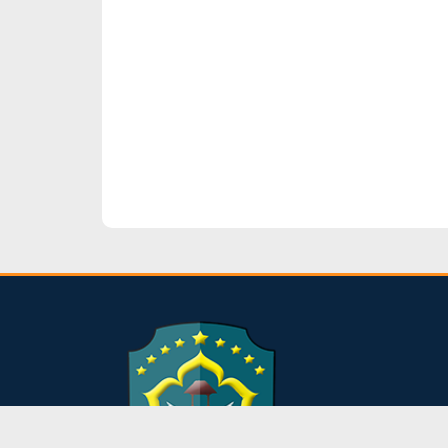
dibuat oleh rrdigital.id