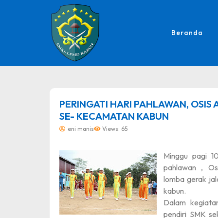
Beranda
dibuat oleh rrdigital.id
PERINGATI HARI PAHLAWAN, OSIS
SE- KECAMATAN KABUN
eni manis
Views: 65
Minggu pagi 1
pahlawan , O
lomba gerak ja
kabun.
Dalam kegiatan
pendiri SMK se