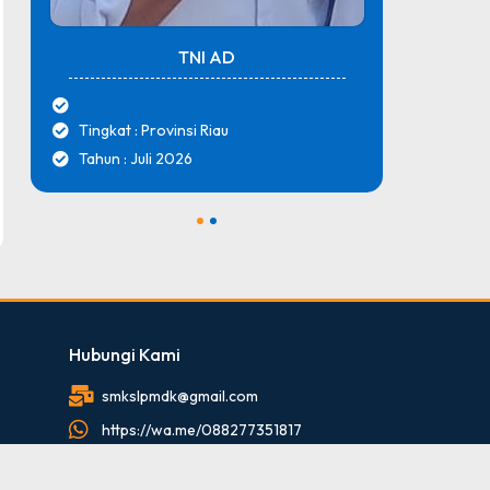
TNI AD
Tingkat : Provinsi Riau
Tingk
Tahun : Juli 2026
Tahun
1
2
Hubungi Kami
smkslpmdk@gmail.com
https://wa.me/088277351817
088277351817