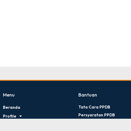
TNI AD
Tingkat : Provinsi Riau
Tahun : Juli 2026
Menu
Bantuan
Tata Cara PPDB
Beranda
Persyaratan PPDB
Profile
Kontak Kami
Artikel
Kebijakan Privasi