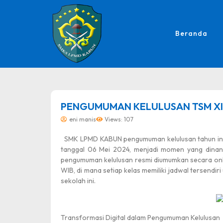
Beranda
dibuat oleh rrdigital.id
PENGUMUMAN KELULUSAN TSM XI
eni manis
Views: 107
SMK LPMD KABUN pengumuman kelulusan tahun ini 
tanggal 06 Mei 2024, menjadi momen yang dinant
pengumuman kelulusan resmi diumumkan secara onl
WIB, di mana setiap kelas memiliki jadwal tersendir
sekolah ini.
Transformasi Digital dalam Pengumuman Kelulusan