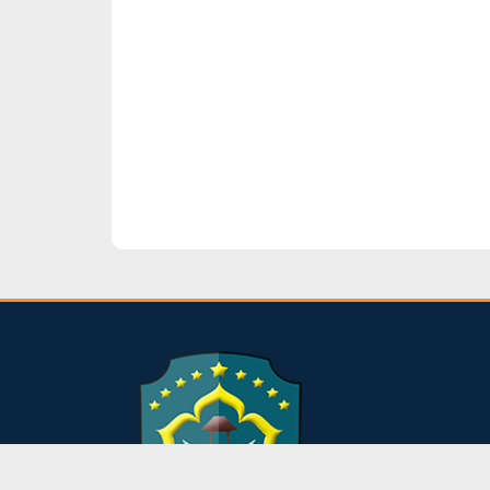
dibuat oleh rrdigital.id