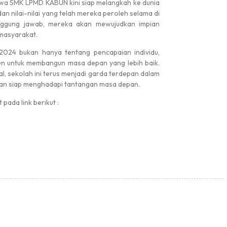
swa SMK LPMD KABUN kini siap melangkah ke dunia
 nilai-nilai yang telah mereka peroleh selama di
ggung jawab, mereka akan mewujudkan impian
Pengumuman
masyarakat.
24 bukan hanya tentang pencapaian individu,
men untuk membangun masa depan yang lebih baik.
#
l, sekolah ini terus menjadi garda terdepan dalam
dan siap menghadapi tantangan masa depan.
pada link berikut :
Hasil LKBB 2026 Tingkat SD Se Ke...