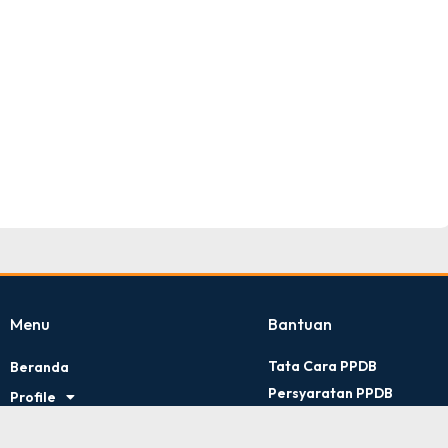
TNI AD
Tingkat : Provinsi Riau
Tahun : Juli 2026
Menu
Bantuan
Tata Cara PPDB
Beranda
Persyaratan PPDB
Profile
Kontak Kami
Artikel
Kebijakan Privasi