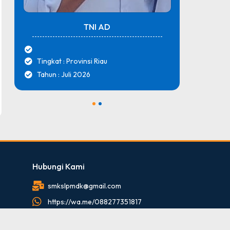
TNI AD
Tingkat : Provinsi Riau
Tingk
Tahun : Juli 2026
Tahun
1
2
Hubungi Kami
smkslpmdk@gmail.com
https://wa.me/088277351817
088277351817