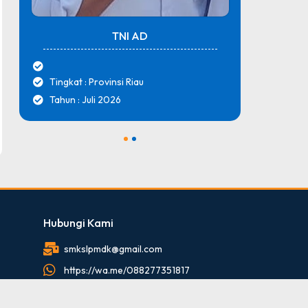
TNI AD
Tingkat : Provinsi Riau
Tingk
Tahun : Juli 2026
Tahun
1
2
Hubungi Kami
smkslpmdk@gmail.com
https://wa.me/088277351817
088277351817