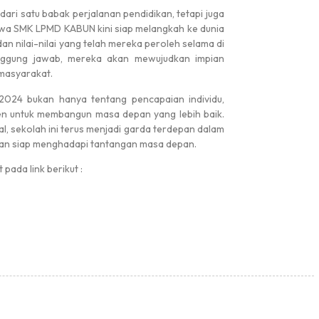
ari satu babak perjalanan pendidikan, tetapi juga
swa SMK LPMD KABUN kini siap melangkah ke dunia
 nilai-nilai yang telah mereka peroleh selama di
Pengumuman
ggung jawab, mereka akan mewujudkan impian
masyarakat.
#
24 bukan hanya tentang pencapaian individu,
men untuk membangun masa depan yang lebih baik.
l, sekolah ini terus menjadi garda terdepan dalam
dan siap menghadapi tantangan masa depan.
Hasil LKBB 2026 Tingkat SD Se Ke...
pada link berikut :