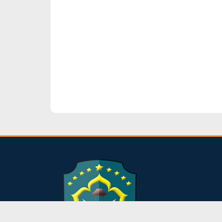
dibuat oleh rrdigital.id