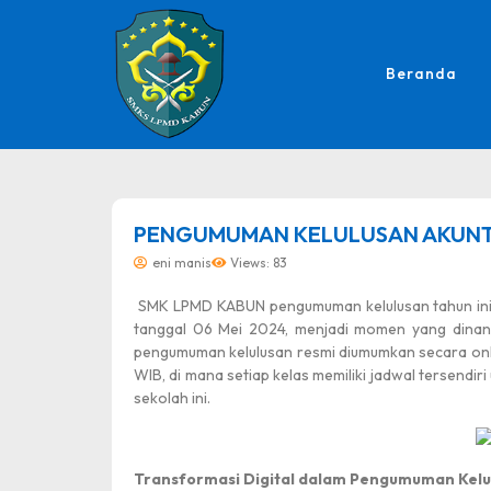
Beranda
dibuat oleh rrdigital.id
PENGUMUMAN KELULUSAN AKUNTAN
eni manis
Views: 83
SMK LPMD KABUN pengumuman kelulusan tahun ini 
tanggal 06 Mei 2024, menjadi momen yang dinant
pengumuman kelulusan resmi diumumkan secara onl
WIB, di mana setiap kelas memiliki jadwal tersendir
sekolah ini.
Transformasi Digital dalam Pengumuman Kelu