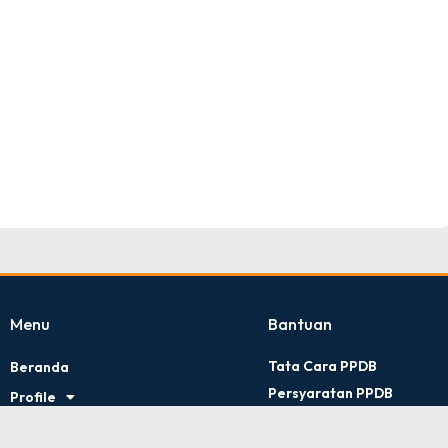
TNI AD
Tingkat : Provinsi Riau
Tahun : Juli 2026
Menu
Bantuan
Tata Cara PPDB
Beranda
Persyaratan PPDB
Profile
Kontak Kami
Artikel
Kebijakan Privasi