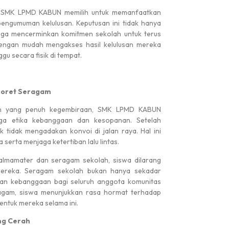
, SMK LPMD KABUN memilih untuk memanfaatkan
engumuman kelulusan. Keputusan ini tidak hanya
 juga mencerminkan komitmen sekolah untuk terus
dengan mudah mengakses hasil kelulusan mereka
gu secara fisik di tempat.
coret Seragam
en yang penuh kegembiraan, SMK LPMD KABUN
aga etika kebanggaan dan kesopanan. Setelah
 tidak mengadakan konvoi di jalan raya. Hal ini
serta menjaga ketertiban lalu lintas.
 almamater dan seragam sekolah, siswa dilarang
ereka. Seragam sekolah bukan hanya sekadar
 dan kebanggaan bagi seluruh anggota komunitas
agam, siswa menunjukkan rasa hormat terhadap
ntuk mereka selama ini.
ng Cerah