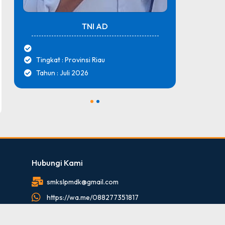
TNI AD
Tingkat : Provinsi Riau
Tingk
Tahun : Juli 2026
Tahun
1
2
Hubungi Kami
smkslpmdk@gmail.com
https://wa.me/088277351817
088277351817