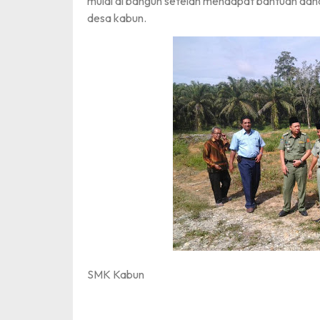
mulai di bangun setelah mendapat bantuan da
desa kabun.
SMK Kabun