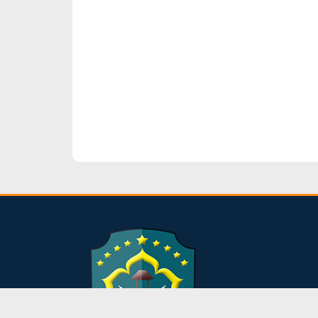
dibuat oleh rrdigital.id