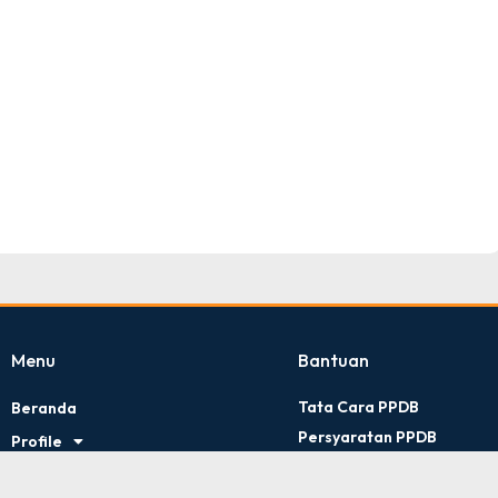
TNI AD
Tingkat : Provinsi Riau
Tahun : Juli 2026
Menu
Bantuan
Tata Cara PPDB
Beranda
Persyaratan PPDB
Profile
Kontak Kami
Artikel
Kebijakan Privasi