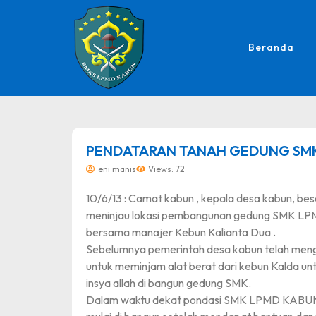
Beranda
dibuat oleh rrdigital.id
PENDATARAN TANAH GEDUNG SM
eni manis
Views: 72
10/6/13 : Camat kabun , kepala desa kabun, b
meninjau lokasi pembangunan gedung SMK LPMD 
bersama manajer Kebun Kalianta Dua .
Sebelumnya pemerintah desa kabun telah meng
untuk meminjam alat berat dari kebun Kalda u
insya allah di bangun gedung SMK.
Dalam waktu dekat pondasi SMK LPMD KABU