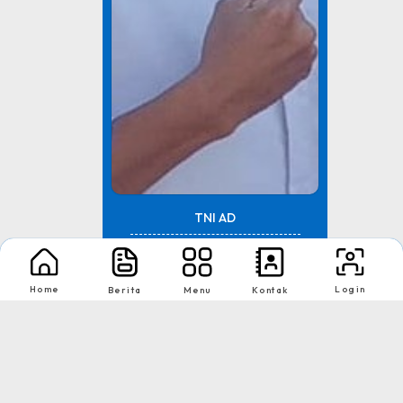
TNI AD
Tingkat : Provinsi Riau
Home
Login
Berita
Menu
Kontak
Tahun : Juli 2026
1
2
Nikmati Cara Mudah dan Menyenangkan Ketika Membaca Buku, Update