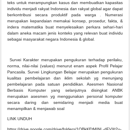
teks untuk merampungkan kasus dan membuatkan kapasitas
individu menjadi rakyat Indonesia dan rakyat global agar dapat
berkontribusi secara produktif pada warga . Numerasi
merupakan kepandaian memakai konsep, prosedur, fakta, &
indera matematika buat menyelesaikan perkara sehari-hari
dalam aneka macam jenis konteks yang relevan buat individu
sebagai masyarakat negara Indonesia & global.
Survei Karakter merupakan pengukuran terhadap perilaku,
norma, nilai-nilai (values) menurut enam aspek Profil Pelajar
Pancasila. Survei Lingkungan Belajar merupakan pengukuran
kualitas pembelajaran dan iklim sekolah yg menunjang
pembelajaran pada satuan pendidikan. Asesmen Nasional
Berbasis Komputer yang selanjutnya disingkat ANBK
merupakan asesmen yg menggunakan personal komputer
secara daring dan semidaring menjadi media buat
menampilkan & menjawab soal
LINK UNDUH
https://drive.google.com/drive/folders/1QBkKEtMINL-dFVXt2u-