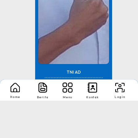
TNI AD
Tingkat : Provinsi Riau
Home
Login
Berita
Menu
Kontak
Tahun : Juli 2026
1
2
Nikmati Cara Mudah dan Menyenangkan Ketika Membaca Buku, Update