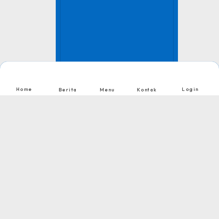
TNI AD
Home
Login
Berita
Menu
Kontak
Tingkat : Provinsi Riau
Tahun : Juli 2026
1
2
Nikmati Cara Mudah dan Menyenangkan Ketika Membaca Buku, Update
Informasi Sekolah Hanya Dalam Genggaman