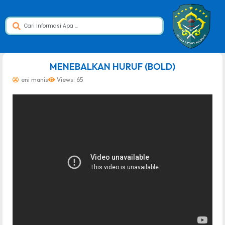
dibuat oleh rrdigital.id
MENEBALKAN HURUF (BOLD)
eni manis
Views: 65