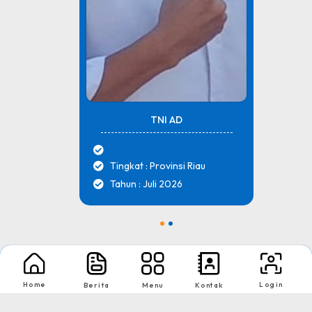
TNI AD
Tingkat : Provinsi Riau
Tahun : Juli 2026
1
2
Nikmati Cara Mudah dan Menyenangkan Ketika Membaca Buku, Update
Informasi Sekolah Hanya Dalam Genggaman
Home
Login
Berita
Menu
Kontak