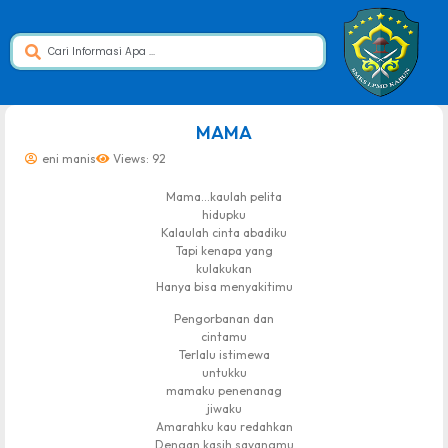
dibuat oleh rrdigital.id
MAMA
eni manis
Views: 92
Mama…kaulah pelita
hidupku
Kalaulah cinta abadiku
Tapi kenapa yang
kulakukan
Hanya bisa menyakitimu
Pengorbanan dan
cintamu
Terlalu istimewa
untukku
mamaku penenanag
jiwaku
Amarahku kau redahkan
Dengan kasih sayangmu