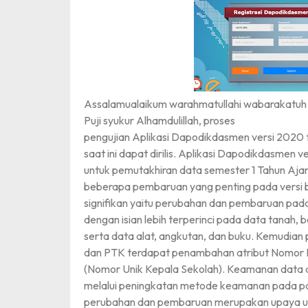
Assalamualaikum warahmatullahi wabarakatuh
Puji syukur Alhamdulillah, proses
pengujian Aplikasi Dapodikdasmen versi 2020 t
saat ini dapat dirilis. Aplikasi Dapodikdasmen 
untuk pemutakhiran data semester 1 Tahun Aj
beberapa pembaruan yang penting pada versi ba
signifikan yaitu perubahan dan pembaruan pad
dengan isian lebih terperinci pada data tanah, 
serta data alat, angkutan, dan buku. Kemudian
dan PTK terdapat penambahan atribut Nomor 
(Nomor Unik Kepala Sekolah). Keamanan data 
melalui peningkatan metode keamanan pada 
perubahan dan pembaruan merupakan upaya un