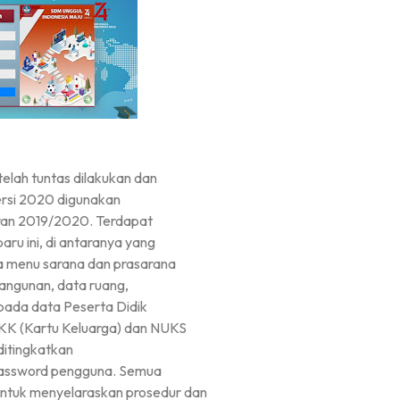
elah tuntas dilakukan dan
versi 2020 digunakan
aran 2019/2020. Terdapat
ru ini, di antaranya yang
a menu sarana dan prasarana
bangunan, data ruang,
 pada data Peserta Didik
KK (Kartu Keluarga) dan NUKS
ditingkatkan
password pengguna. Semua
tuk menyelaraskan prosedur dan