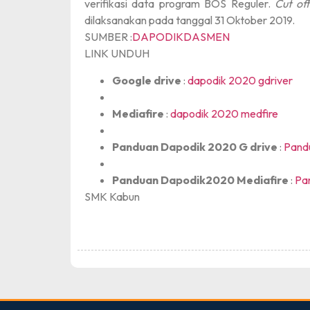
verifikasi data program BOS Reguler.
Cut of
dilaksanakan pada tanggal 31 Oktober 2019.
SUMBER :
DAPODIKDASMEN
LINK UNDUH
Google drive
:
dapodik 2020 gdriver
Mediafire
:
dapodik 2020 medfire
Panduan Dapodik 2020 G drive
:
Pand
Panduan Dapodik2020 Mediafire
:
Pa
SMK Kabun
dibuat oleh rrdigital.id