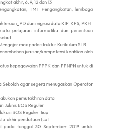
gkat akhir, 6, 9, 12 dan 13
engangkatan, TMT Pengangkatan, lembaga
hteraan_PD dan migrasi data KIP, KPS, PKH
ata pelajaran informatika dan penentuan
rsebut
engajar max pada struktur Kurikulum SLB
penambahan jurusan/kompetensi keahlian oleh
tatus kepegawaian PPPK dan PPNPN untuk di
TNI AD
a Sekolah agar segera menugaskan Operator
lakukan pemutakhiran data
Tingkat : Provinsi Riau
an Juknis BOS Reguler
Tahun : Juli 2026
lokasi BOS Reguler tiap
tu akhir pendataan (cut
l pada tanggal 30 September 2019 untuk