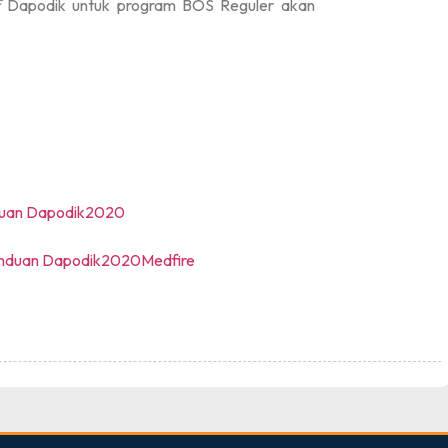
f
Dapodik untuk program BOS Reguler akan
uan Dapodik2020
nduan Dapodik2020Medfire