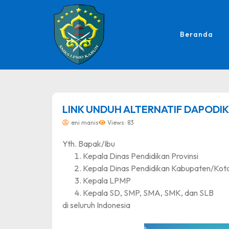
Beranda
dibuat oleh rrdigital.id
LINK UNDUH ALTERNATIF DAPODIK
eni manis
Views: 83
Yth. Bapak/Ibu
Kepala Dinas Pendidikan Provinsi
Kepala Dinas Pendidikan Kabupaten/Kot
Kepala LPMP
Kepala SD, SMP, SMA, SMK, dan SLB
di seluruh Indonesia