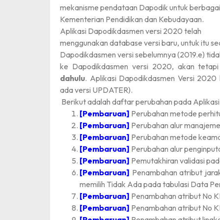
mekanisme pendataan Dapodik untuk berbagai t
Kementerian Pendidikan dan Kebudayaan.
Aplikasi Dapodikdasmen versi 2020 telah
menggunakan database versi baru, untuk itu sec
Dapodikdasmen versi sebelumnya (2019.e) tida
ke Dapodikdasmen versi 2020, akan tetap
dahulu
. Aplikasi Dapodikdasmen Versi 2020 
ada versi UPDATER).
Berikut adalah daftar perubahan pada Aplika
[Pembaruan]
Perubahan metode perhitu
[Pembaruan]
Perubahan alur manajeme
[Pembaruan]
Perubahan metode keama
[Pembaruan]
Perubahan alur penginputa
[Pembaruan]
Pemutakhiran validasi pada
[Pembaruan]
Penambahan atribut jarak k
memilih Tidak Ada pada tabulasi Data Pe
[Pembaruan]
Penambahan atribut No KK
[Pembaruan]
Penambahan atribut No 
[Pembaruan]
Penambahan atribut lingka