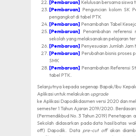
[Pembaruan]
Kelulusan bersama siswa tin
[Pembaruan]
Penguncian kolom SK P
pengangkat di tabel PTK
[Pembaruan]
Penambahan Tabel Keseja
[Pembaruan]
Penambahan referensi m
sekolah yang melaksanakan pelajaran te
[Pembaruan]
Penyesuaian Jumlah Jam M
[Pembaruan]
Perubahan bisnis proses 
SMK
[Pembaruan]
Penambahan Referensi S
tabel PTK.
Selanjutnya kepada segenap Bapak/Ibu Kepal
Aplikasi untuk melakukan
upgrade
ke Aplikasi Dapodikdasmen versi 2020 dan me
semester 1 Tahun Ajaran 2019/2020. Berdasar
(Permendikbud No. 3 Tahun 2019) Penetapan a
Sekolah didasarkan pada data hasil batas wak
off) Dapodik. Data
pre-cut off
akan diambi