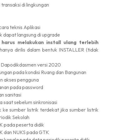
ransaksi di lingkungan
Pengumuman
ara teknis Aplikasi
k dapat langsung di upgrade
#
i
harus melakukan install ulang terlebih
hanya dirilis dalam bentuk INSTALLER (tidak
si Dapodikdasmen versi 2020
Hasil LKBB 2026 Tingkat SD Se Ke...
ngan pada kondisi Ruang dan Bangunan
n akses pengguna
nan pada password
n sanitasi
 saat sebelum sinkronisasi
e sumber listrik terdekat jika sumber listrik
riodik Sekolah
 pada peserta didik
KK dan NUKS pada GTK
r kepala pada data periodik peserta didik