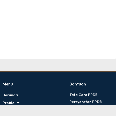
TNI AD
Tingkat : Provinsi Riau
Tahun : Juli 2026
Menu
Bantuan
Tata Cara PPDB
Beranda
Persyaratan PPDB
Profile
Kontak Kami
Artikel
Kebijakan Privasi