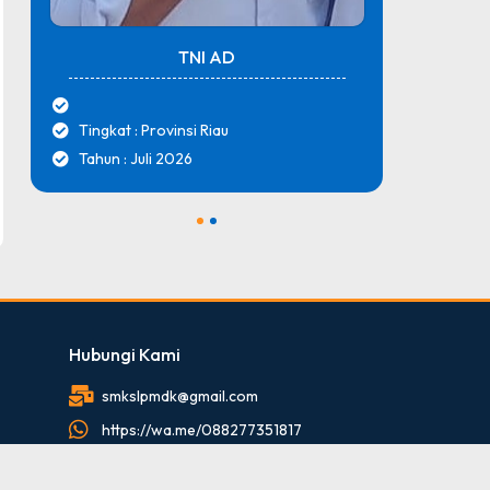
TNI AD
Tingkat : Provinsi Riau
Tingk
Tahun : Juli 2026
Tahun
1
2
Hubungi Kami
smkslpmdk@gmail.com
https://wa.me/088277351817
088277351817