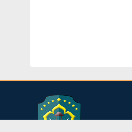
dibuat oleh rrdigital.id