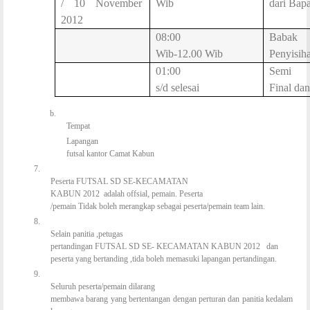
/ 10 November
Wib
dari Bap
2012
08:00
Babak
Wib-12.00 Wib
Penyisih
01:00
Semi
s/d selesai
Final dan
b.
Tempat
Lapangan
futsal kantor Camat Kabun
7.
Peserta FUTSAL SD SE-KECAMATAN
KABUN 2012 adalah offsial, pemain. Peserta
/pemain Tidak boleh merangkap sebagai peserta/pemain team lain.
8.
Selain panitia ,petugas
pertandingan FUTSAL SD SE- KECAMATAN KABUN 2012 dan
peserta yang bertanding ,tida boleh memasuki lapangan pertandingan.
9.
Seluruh peserta/pemain dilarang
membawa barang yang bertentangan dengan perturan dan panitia kedalam