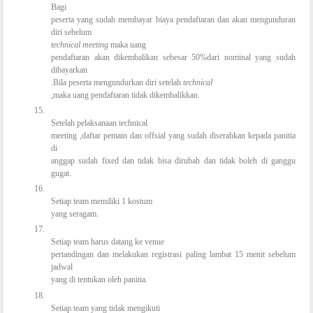
Bagi
peserta yang sudah membayar biaya pendaftaran dan akan mengunduran
diri sebelum
technical meeting
maka uang
pendaftaran akan dikembalikan sebesar 50%dari nominal yang sudah
dibayarkan
.Bila peserta mengundurkan diri setelah
technical
,maka uang pendaftaran tidak dikembalikkan.
15.
Setelah pelaksanaan technical
meeting ,daftar pemain dan offsial yang sudah diserahkan kepada panitia
di
anggap sudah fixed dan tidak bisa dirubah dan tidak boleh di ganggu
gugat.
16.
Setiap team memiliki 1 kostum
yang seragam.
17.
Setiap team harus datang ke venue
pertandingan dan melakukan registrasi paling lambat 15 menit sebelum
jadwal
yang di tentukan oleh panitia.
18.
Setiap team yang tidak mengikuti