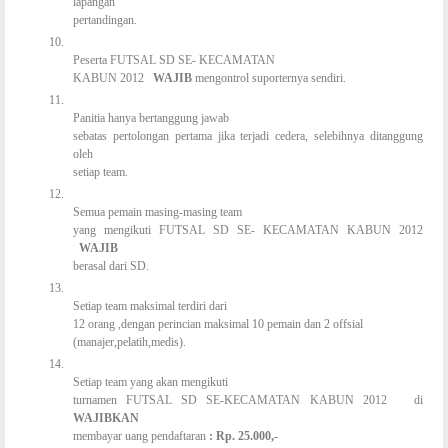
lapangan
pertandingan.
10.
Peserta FUTSAL SD SE- KECAMATAN
KABUN 2012
WAJIB
mengontrol suporternya sendiri.
11.
Panitia hanya bertanggung jawab
sebatas pertolongan pertama jika terjadi cedera, selebihnya ditanggung
oleh
setiap team.
12.
Semua pemain masing-masing team
yang mengikuti FUTSAL SD SE- KECAMATAN KABUN 2012
WAJIB
berasal dari SD.
13.
Setiap team maksimal terdiri dari
12 orang ,dengan perincian maksimal 10 pemain dan 2 offsial
(manajer,pelatih,medis).
14.
Setiap team yang akan mengikuti
turnamen FUTSAL SD SE-KECAMATAN KABUN 2012 di
WAJIBKAN
membayar uang pendaftaran
: Rp. 25.000,-