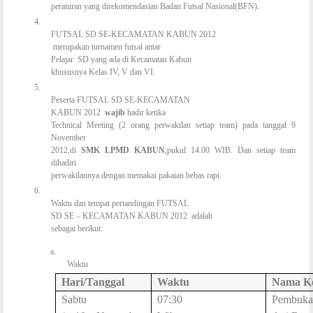
peraturan yang direkomendasian Badan Futsal Nasional(BFN).
4.
FUTSAL SD SE-KECAMATAN KABUN 2012
merupakan turnamen futsal antar
Pelajar SD yang ada di Kecamatan Kabun
khususnya Kelas IV, V dan VI.
5.
Peserta FUTSAL SD SE-KECAMATAN
KABUN 2012
wajib
hadir ketika
Technical Meeting (2 orang perwakilan setiap team) pada tanggal 9
November
2012,di
SMK LPMD KABUN
,pukul 14.00 WIB. Dan setiap team
dihadiri
perwakilannya dengan memakai pakaian bebas rapi.
6.
Waktu dan tempat pertandingan FUTSAL
SD SE – KECAMATAN KABUN 2012 adalah
sebagai berikut:
a.
Waktu
Hari/Tanggal
Waktu
Nama Ke
Sabtu
07:30
Pembuka