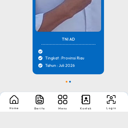
TNI AD
Tingkat : Provinsi Riau
Tahun : Juli 2026
1
2
Nikmati Cara Mudah dan Menyenangkan Ketika Membaca Buku, Update
Informasi Sekolah Hanya Dalam Genggaman
Home
Login
Berita
Menu
Kontak