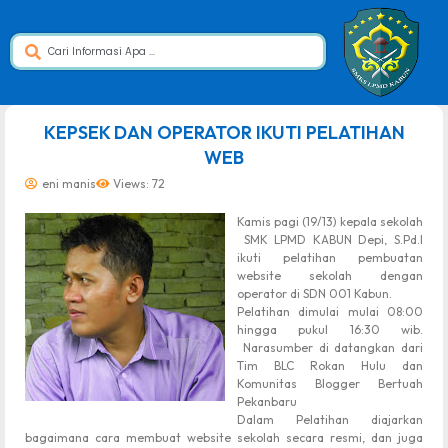
dibuat oleh rrdigital.id
KEPSEK DAN OPERATOR IKUTI PELATIHAN
WEB
eni manis
Views: 72
Kamis pagi (19/13) kepala sekolah
SMK LPMD KABUN Depi, S.Pd.I
ikuti pelatihan pembuatan
website sekolah dengan
operator di SDN 001 Kabun.
Pelatihan dimulai mulai 08:00
hingga pukul 16:30 wib.
Narasumber di datangkan dari
Tim BLC Rokan Hulu dan
Komunitas Blogger Bertuah
Pekanbaru
Dalam Pelatihan diajarkan
bagaimana cara membuat website sekolah secara resmi, dan juga