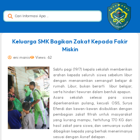
dibuat oleh rrdigital.id
Keluarga SMK Bagikan Zakat Kepada Fakir
Miskin
eni manis
Views: 62
Sabtu pagi (19/7) kepala sekolah memberikan
arahan kepada seluruh siswa sebelum libur
dengan menanamkan semangat belajar di
rumah. Libur, bukan berarti libur belajar,
serta hindari tawuran dalam bentuk apapun.
Acara sekolah selesai para siswa
diperkenankan pulang, kecuali OSIS, Surya
Efendi dan kawan-kawan disibukkan dengan
pembagian zakat fitrah untuk masyarakat
yang kurang mampu, terhitung 170 KG dari
hasil zakat para siswa, dan semuanya sudah
dibagikan kepada yang berhak menerimanya
sesuai dengan Asnaf delapan .