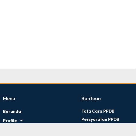
TNI AD
Tingkat : Provinsi Riau
Tahun : Juli 2026
Menu
Bantuan
Tata Cara PPDB
Beranda
Persyaratan PPDB
Profile
Kontak Kami
Artikel
Kebijakan Privasi