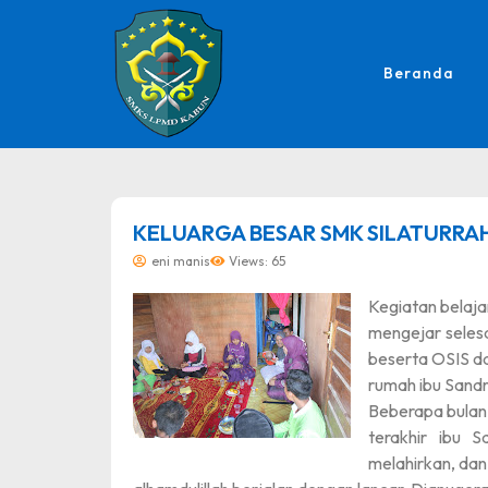
Beranda
dibuat oleh rrdigital.id
KELUARGA BESAR SMK SILATURRAH
eni manis
Views: 65
Kegiatan belaja
mengejar seles
beserta OSIS da
rumah ibu Sandr
Beberapa bulan
terakhir ibu 
melahirkan, dan