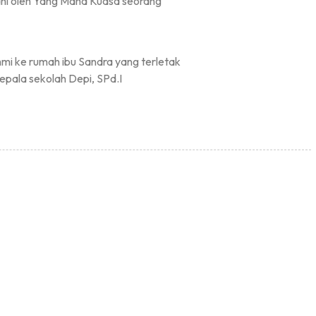
rahi oleh Yang Maha Kuasa seorang
i ke rumah ibu Sandra yang terletak
epala sekolah Depi, SPd.I