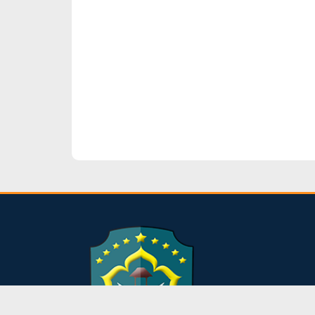
dibuat oleh rrdigital.id