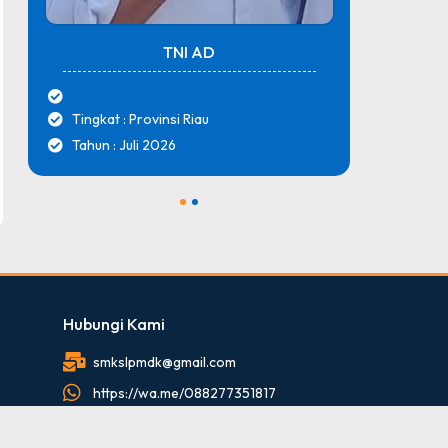
TNI AD
Tingkat : Provinsi Riau
Tingk
Tahun : Juli 2026
Tahun
1
2
Hubungi Kami
smkslpmdk@gmail.com
https://wa.me/088277351817
088277351817