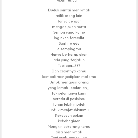
Akan terjadi….
Duduk santai menikmati
milik orang lain
Hanya dengan
mengedipkan mata
Semua yang kamu
inginkan tersedia
Saat itu ada
disampingmu
Hanya berharap akan
ada yang terjatuh
Tapi apa…???
Dan cepatnya kamu
kembali mengedipkan matamu
Untuk mengusir orang
yang lemah…sadarilah,,,,
tak selamanya kami
berada di posisimu
Tuhan lebih mudah
untuk menjatuhkanmu
Kekayaan bukan
kebahagiaan
Mungkin sekarang kamu
bisa menikmati
Tapi esok, engkaulah