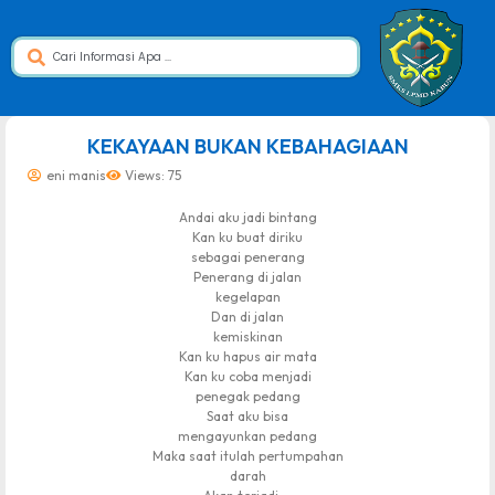
dibuat oleh rrdigital.id
KEKAYAAN BUKAN KEBAHAGIAAN
eni manis
Views: 75
Andai aku jadi bintang
Kan ku buat diriku
sebagai penerang
Penerang di jalan
kegelapan
Dan di jalan
kemiskinan
Kan ku hapus air mata
Kan ku coba menjadi
penegak pedang
Saat aku bisa
mengayunkan pedang
Maka saat itulah pertumpahan
darah