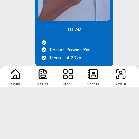
TNI AD
Tingkat : Provinsi Riau
Tahun : Juli 2026
1
2
Home
Login
Berita
Menu
Kontak
Nikmati Cara Mudah dan Menyenangkan Ketika Membaca Buku, Update
Informasi Sekolah Hanya Dalam Genggaman