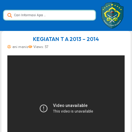
dibuat oleh rrdigital.id
KEGIATAN T A 2013 – 2014
eni manis
Views: 57