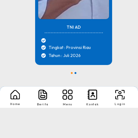
TNI AD
Tingkat : Provinsi Riau
Tahun : Juli 2026
1
2
Nikmati Cara Mudah dan Menyenangkan Ketika Membaca Buku, Update
Informasi Sekolah Hanya Dalam Genggaman
Home
Login
Berita
Menu
Kontak