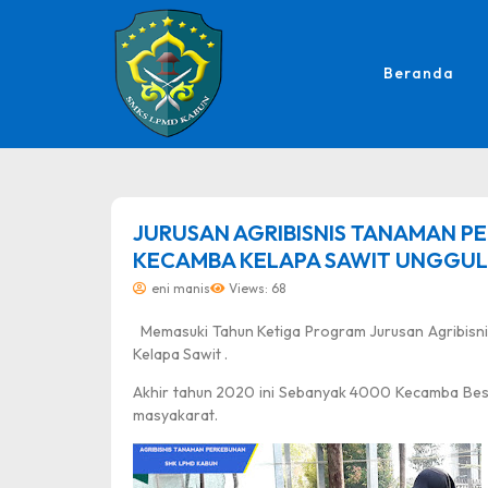
Beranda
dibuat oleh rrdigital.id
JURUSAN AGRIBISNIS TANAMAN P
KECAMBA KELAPA SAWIT UNGGUL
eni manis
Views: 68
Memasuki Tahun Ketiga Program Jurusan Agribisn
Kelapa Sawit .
Akhir tahun 2020 ini Sebanyak 4000 Kecamba Beser
masyakarat.