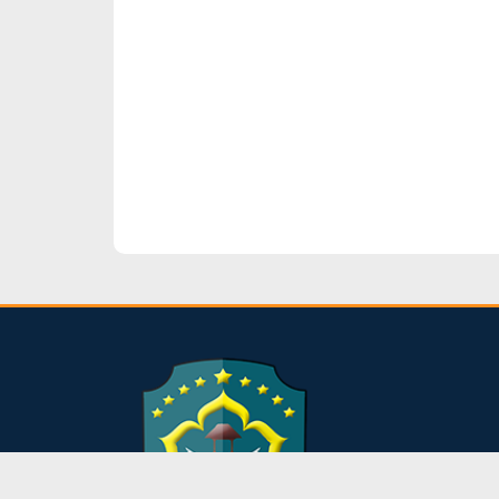
dibuat oleh rrdigital.id