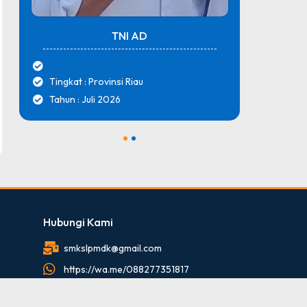
TNI AD
Tingkat : Provinsi Riau
Tingk
Tahun : Juli 2026
Tahun
1
2
Hubungi Kami
smkslpmdk@gmail.com
https://wa.me/088277351817
088277351817