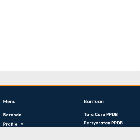
TNI AD
Tingkat : Provinsi Riau
Tahun : Juli 2026
Menu
Bantuan
Tata Cara PPDB
Beranda
Persyaratan PPDB
Profile
Kontak Kami
Artikel
Kebijakan Privasi