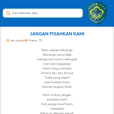
dibuat oleh rrdigital.id
JANGAN PISAHKAN KAMI
eni manis
Views: 75
Kami adalah keluarga
Keluarga yang tidak
mempunyai harta melimpah
Dan kami bagaikan
tubuh yang menyatu
Antara aku dan dirinya
Tiada yang dapat
memisahkan kami
Kecuali engkau Allah
Kami mohon jangan
pisahkan kami
Dan jangan buat kami
menjalani
Hidup ini dengan penuh