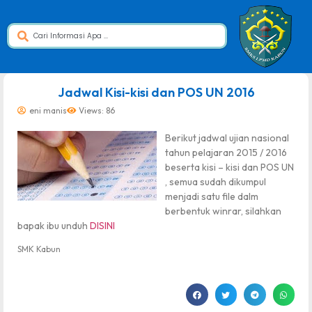
dibuat oleh rrdigital.id
Jadwal Kisi-kisi dan POS UN 2016
eni manis
Views: 86
Berikut jadwal ujian nasional
tahun pelajaran 2015 / 2016
beserta kisi – kisi dan POS UN
, semua sudah dikumpul
menjadi satu file dalm
berbentuk winrar, silahkan
bapak ibu unduh
DISINI
SMK Kabun