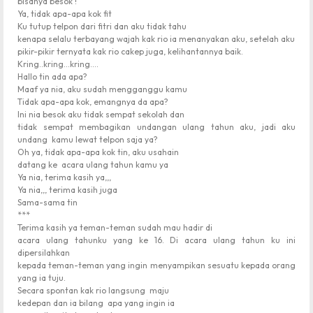
bisanya besok !
Ya, tidak apa-apa kok fit
Ku tutup telpon dari fitri dan aku tidak tahu
kenapa selalu terbayang wajah kak rio ia menanyakan aku, setelah aku
pikir-pikir ternyata kak rio cakep juga, kelihantannya baik.
Kring..kring…kring….
Hallo tin ada apa?
Maaf ya nia, aku sudah mengganggu kamu
Tidak apa-apa kok, emangnya da apa?
Ini nia besok aku tidak sempat sekolah dan
tidak sempat membagikan undangan ulang tahun aku, jadi aku
undang
kamu lewat telpon saja ya?
Oh ya, tidak apa-apa kok tin, aku usahain
datang ke
acara ulang tahun kamu ya
Ya nia, terima kasih ya,,,
Ya nia,,, terima kasih juga
Sama-sama tin
***
Terima kasih ya teman-teman sudah mau hadir di
acara ulang tahunku yang ke 16. Di acara ulang tahun ku ini
dipersilahkan
kepada teman-teman yang ingin menyampikan sesuatu kepada orang
yang ia tuju.
Secara spontan kak rio langsung
maju
kedepan dan ia bilang
apa yang ingin ia