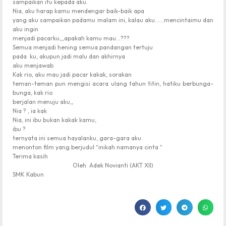
sampaikan itu kepada aku.
Nia, aku harap kamu mendengar baik-baik apa
yang aku sampaikan padamu malam ini, kalau aku……mencintaimu dan
aku ingin
menjadi pacarku,,,apakah kamu mau…???
Semua menjadi hening semua pandangan tertuju
pada
ku, akupun jadi malu dan akhirnya
aku menjawab
Kak rio, aku mau jadi pacar kakak, sorakan
teman-teman pun mengisi acara ulang tahun titin, hatiku berbunga-
bunga, kak rio
berjalan menuju aku,,
Nia ? , ia kak
Nia, ini ibu bukan kakak kamu,
ibu ?
ternyata ini semua hayalanku, gara-gara aku
menonton film yang berjudul “inikah namanya cinta “
Terima kasih
Oleh Adek Novianti (AKT XII)
SMK Kabun