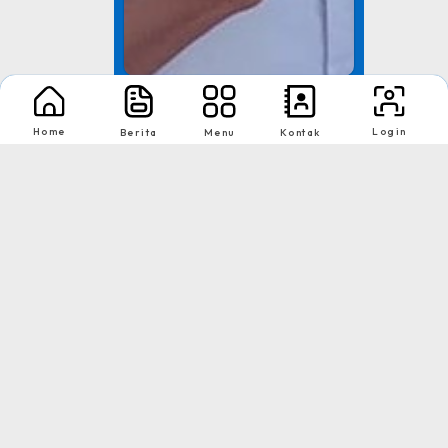
TNI AD
Home
Login
Berita
Menu
Kontak
Tingkat : Provinsi Riau
Tahun : Juli 2026
1
2
Nikmati Cara Mudah dan Menyenangkan Ketika Membaca Buku, Update
Informasi Sekolah Hanya Dalam Genggaman