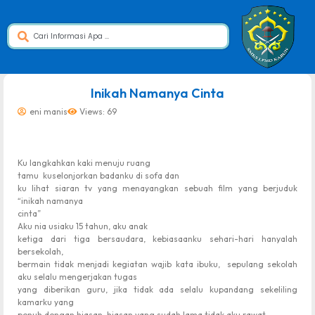
dibuat oleh rrdigital.id
Inikah Namanya Cinta
eni manis
Views: 69
Ku langkahkan kaki menuju ruang
tamu
kuselonjorkan badanku di sofa dan
ku lihat siaran tv yang menayangkan sebuah film yang berjuduk
“inikah namanya
cinta”
Aku nia usiaku 15 tahun, aku anak
ketiga dari tiga bersaudara, kebiasaanku sehari-hari hanyalah
bersekolah,
bermain tidak menjadi kegiatan wajib kata ibuku,
sepulang sekolah
aku selalu mengerjakan tugas
yang diberikan guru, jika tidak ada selalu kupandang sekeliling
kamarku yang
penuh dengan hiasan-hiasan yang sudah lama tidak aku rawat.