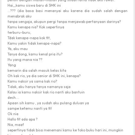
Hai,,,kamu siswa baru di SMK ini
…??? (dia basa basi menanyai aku karena dia sudah salah dengan
menabrak aku
tanpa sengaja, akupun pergi tanpa menjawab pertanyaan darinya?
Kamu kenapa nia? Kok sepertinya
terburu-buru,
Tdak kenapa-napa kok fit,
Kamu yakin tidak kenapa-napa?
Ya, aku mau
Tanya dong, kamu kenal pria itu?
Itu yang mana nia ??
Yang
kemarin dia salah masuk kelas kita
Oh kak rio, ya dia senior di SMK ini, kenapa?
Kamu naksir ya sama kak rio?
Tidak, aku hanya tanya namanya saja
Kalau ia kamu naksir kak rio nanti aku bantuin
dech….
Apaan sih kamu , ya sudah aku pulang duluan ya
sampe ketemu nanti ya fit
Ok nia
Hallo fit ada apa ?
Nia, maaf
sepertinya tidak bisa menemani kamu ke toko buku hari ini, mungkin