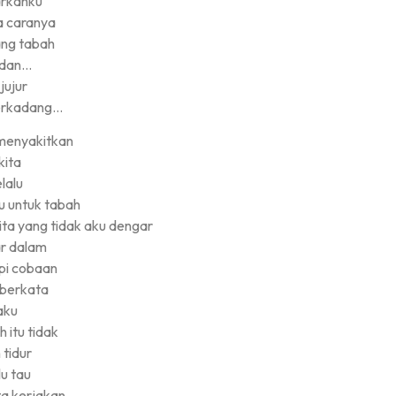
rkanku
 caranya
ang tabah
 dan…
 jujur
erkadang…
 menyakitkan
kita
elalu
 untuk tabah
ta yang tidak aku dengar
r dalam
i cobaan
u berkata
aku
 itu tidak
 tidur
lu tau
ta kerjakan