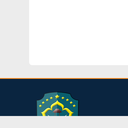
dibuat oleh rrdigital.id