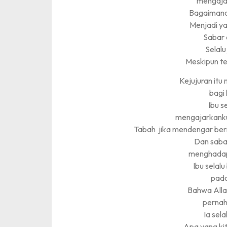
mengaja
Bagaimana
Menjadi y
Sabar
Selalu
Meskipun t
Kejujuran itu
bagi 
Ibu s
mengajarkanku
Tabah jika mendengar beri
Dan saba
menghadap
Ibu selal
pad
Bahwa Allah
pernah
Ia sela
Apa yang ki