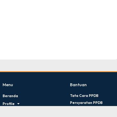
TNI AD
Tingkat : Provinsi Riau
Tahun : Juli 2026
Menu
Bantuan
Tata Cara PPDB
Beranda
Persyaratan PPDB
Profile
Kontak Kami
Artikel
Kebijakan Privasi