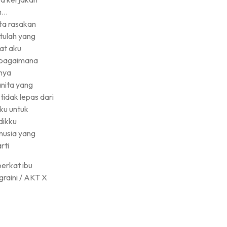
n…
ta rasakan
Pengumuman
tulah yang
t aku
 bagaimana
#
nya
nita yang
 tidak lepas dari
Hasil LKBB 2026 Tingkat SD Se Ke...
ku untuk
dikku
nusia yang
rti
berkat ibu
graini / AKT X