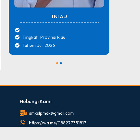
TNI AD
Tingkat : Provinsi Riau
Tingk
Tahun : Juli 2026
Tahun
1
2
Hubungi Kami
smkslpmdk@gmail.com
https://wa.me/088277351817
088277351817