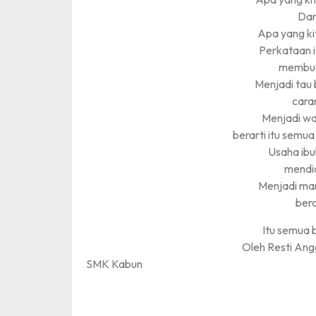
Da
Apa yang ki
Perkataan i
membua
Menjadi tau
cara
Menjadi wa
berarti itu semua
Usaha ibu
mendi
Menjadi ma
bera
Itu semua 
Oleh Resti Ang
SMK Kabun