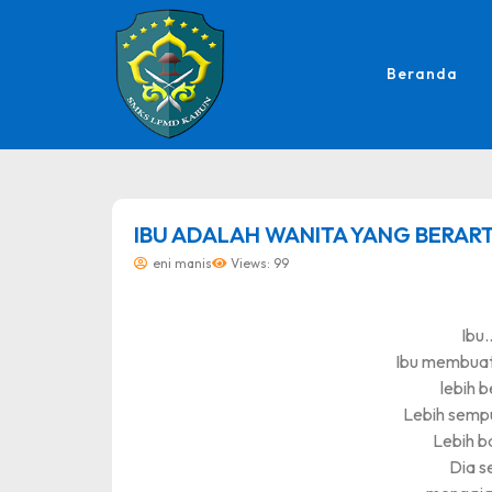
Beranda
dibuat oleh rrdigital.id
IBU ADALAH WANITA YANG BERART
eni manis
Views: 99
Ibu
Ibu membuat
lebih b
Lebih semp
Lebih ba
Dia s