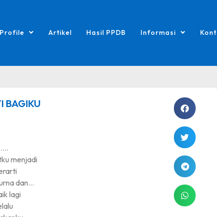
Profile
Artikel
Hasil PPDB
Informasi
Kont
I BAGIKU
……
ku menjadi
erarti
urna dan…
ik lagi
elalu