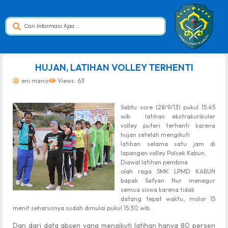
dibuat oleh rrdigital.id
HUJAN, LATIHAN VOLLEY TERHENTI
eni manis
Views: 63
Sabtu sore (28/9/13) pukul 15:45
wib latihan ekstrakurikuler
volley puteri terhenti karena
hujan setelah mengikuti
latihan selama satu jam di
lapangan volley Polsek Kabun.
Diawal latihan pembina
olah raga SMK LPMD KABUN
bapak Safyan Nur menegur
semua siswa karena tidak
datang tepat waktu, molor 15
menit seharusnya sudah dimulai pukul 15:30 wib .
Dan dari data absen yang mengikuti latihan hanya 80 persen