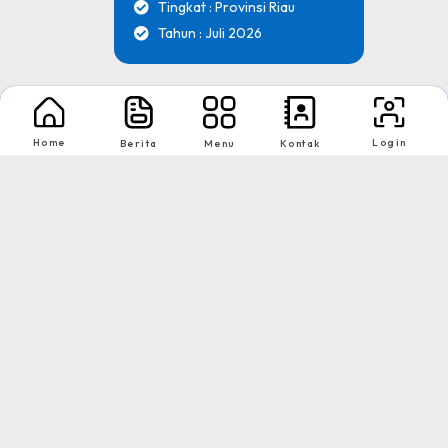
Tingkat : Provinsi Riau
Tahun : Juli 2026
1
2
Nikmati Cara Mudah dan Menyenangkan Ketika Membaca Buku, Update
Home
Login
Berita
Menu
Kontak
Informasi Sekolah Hanya Dalam Genggaman
Copyright © 2026