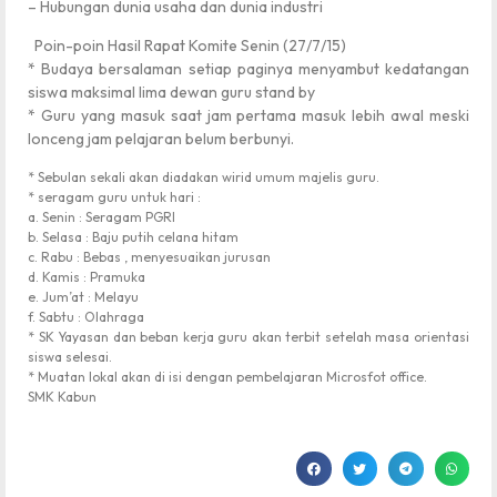
– Hubungan dunia usaha dan dunia industri
Poin-poin Hasil Rapat Komite Senin (27/7/15)
* Budaya bersalaman setiap paginya menyambut kedatangan
siswa maksimal lima dewan guru stand by
* Guru yang masuk saat jam pertama masuk lebih awal meski
lonceng jam pelajaran belum berbunyi.
* Sebulan sekali akan diadakan wirid umum majelis guru.
* seragam guru untuk hari :
a. Senin : Seragam PGRI
b. Selasa : Baju putih celana hitam
c. Rabu : Bebas , menyesuaikan jurusan
d. Kamis : Pramuka
e. Jum’at : Melayu
f. Sabtu : Olahraga
* SK Yayasan dan beban kerja guru akan terbit setelah masa orientasi
siswa selesai.
* Muatan lokal akan di isi dengan pembelajaran Microsfot office.
SMK Kabun