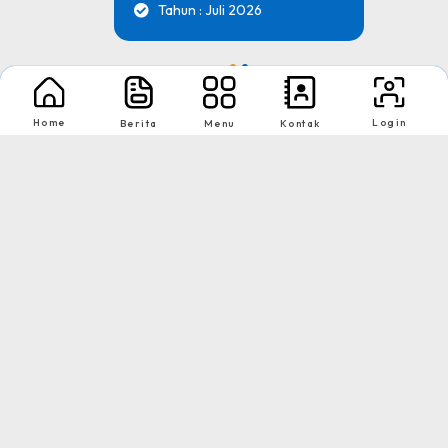
Tahun : Juli 2026
1
2
Nikmati Cara Mudah dan Menyenangkan Ketika Membaca Buku, Update
Home
Login
Berita
Menu
Kontak
Informasi Sekolah Hanya Dalam Genggaman
Copyright © 2026