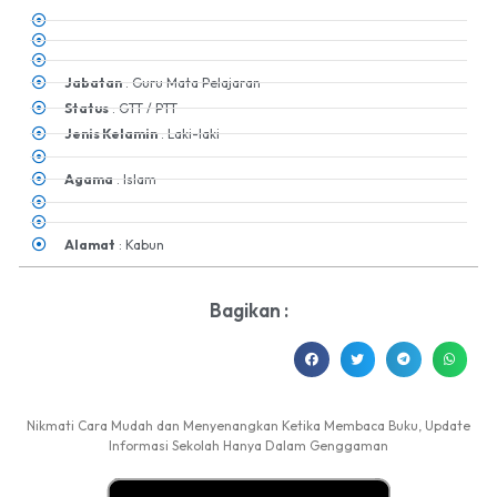
Jabatan
: Guru Mata Pelajaran
Status
: GTT / PTT
Jenis Kelamin
: Laki-laki
Agama
: Islam
Alamat
: Kabun
Bagikan :
Nikmati Cara Mudah dan Menyenangkan Ketika Membaca Buku, Update
Informasi Sekolah Hanya Dalam Genggaman